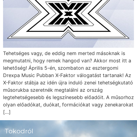
Tehetséges vagy, de eddig nem merted másoknak is
megmutatni, hogy remek hangod van? Akkor most itt a
lehetőség! Április 5-én, szombaton az esztergomi
Drexpa Music Pubban X-Faktor válogatást tartanak! Az
X-Faktor stábja az idén újra induló zenei tehetségkutató
műsorukba szeretnék megtalálni az ország
legtehetségesebb és legszínesebb előadóit. A műsorhoz
olyan előadókat, duókat, formációkat vagy zenekarokat
[…]
Tokodról