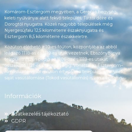
Komárom-Esztergom megyében, a Gerecse hegység
keleti nyúlványai alatt fekvő település, Táttól délre és
Dorogtól nyugatra. Közeli nagyobb települések még
Nyergesújfalu 12,5 kilométerre északnyugatra és
Esztergom 8,5 kilométerre északkeletre.
Közúton elérhető a 10-es főúton, központjába az abból
leágazó 1118-as és 1119-es utak vezetnek, Ebszőnybánya
településrészén pedig az 1106-os és 1119-es utakat
összekötő 1121-es út halad végig. Vonattal az Esztergom–
Almásfüzitő-vasútvonalon érhető el a település, amelynek
saját vasútállomása (Tokod vasútállomás) is van a vonalon.
Információk
Adatkezelés tájékoztató
GDPR