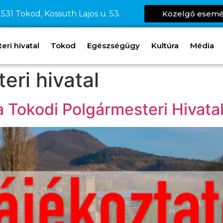
531 Tokod, Kossuth Lajos u. 53.
Közelgő esem
ri hivatal
Tokod
Egészségügy
Kultúra
Média
eri hivatal
 a Tokodi Polgármesteri Hivata