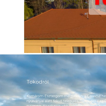
Tokodról
Komárom-Esztergom megyében, a Gerecse heg
nyúlványai alatt fekvő település, Táttól délre és
nyugatra. Közeli nagyobb települések még Nyerg