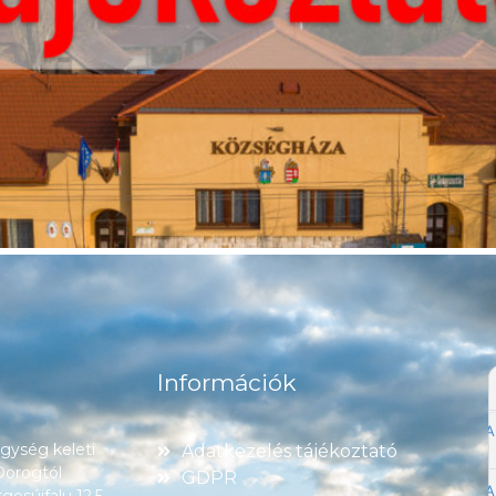
Információk
ység keleti
Adatkezelés tájékoztató
 Dorogtól
GDPR
esújfalu 12,5