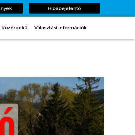
ények
Hibabejelentő
Közérdekű
Választási információk
l