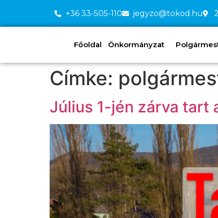
+36 33-505-110
jegyzo@tokod.hu
2
Főoldal
Önkormányzat
Polgármeste
Címke:
polgármest
Július 1-jén zárva tart