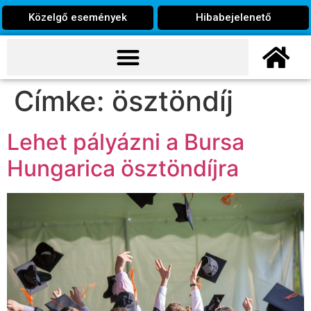
Közelgő események
Hibabejelenető
Címke:
ösztöndíj
Lehet pályázni a Bursa
Hungarica ösztöndíjra