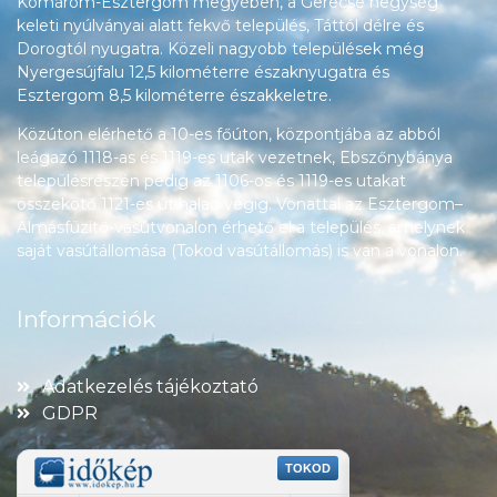
Komárom-Esztergom megyében, a Gerecse hegység
keleti nyúlványai alatt fekvő település, Táttól délre és
Dorogtól nyugatra. Közeli nagyobb települések még
Nyergesújfalu 12,5 kilométerre északnyugatra és
Esztergom 8,5 kilométerre északkeletre.
Közúton elérhető a 10-es főúton, központjába az abból
leágazó 1118-as és 1119-es utak vezetnek, Ebszőnybánya
településrészén pedig az 1106-os és 1119-es utakat
összekötő 1121-es út halad végig. Vonattal az Esztergom–
Almásfüzitő-vasútvonalon érhető el a település, amelynek
saját vasútállomása (Tokod vasútállomás) is van a vonalon.
Információk
Adatkezelés tájékoztató
GDPR