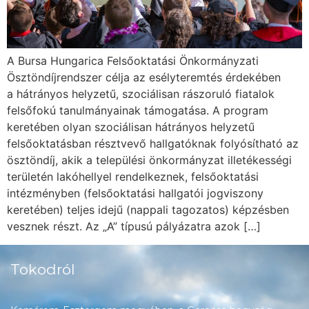
A Bursa Hungarica Felsőoktatási Önkormányzati
Ösztöndíjrendszer célja az esélyteremtés érdekében
a hátrányos helyzetű, szociálisan rászoruló fiatalok
felsőfokú tanulmányainak támogatása. A program
keretében olyan szociálisan hátrányos helyzetű
felsőoktatásban résztvevő hallgatóknak folyósítható az
ösztöndíj, akik a települési önkormányzat illetékességi
területén lakóhellyel rendelkeznek, felsőoktatási
intézményben (felsőoktatási hallgatói jogviszony
keretében) teljes idejű (nappali tagozatos) képzésben
vesznek részt. Az „A” típusú pályázatra azok […]
Tokodról