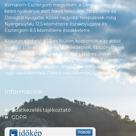
Komárom-Esztergom megyében, a Gerecse hegység
keleti nyúlványai alatt fekvő település, Táttól délre és
Dorogtól nyugatra. Közeli nagyobb települések még
Nyergesújfalu 12,5 kilométerre északnyugatra és
Esztergom 8,5 kilométerre északkeletre.
Közúton elérhető a 10-es főúton, központjába az abból
leágazó 1118-as és 1119-es utak vezetnek, Ebszőnybánya
településrészén pedig az 1106-os és 1119-es utakat
összekötő 1121-es út halad végig. Vonattal az Esztergom–
Almásfüzitő-vasútvonalon érhető el a település, amelynek
saját vasútállomása (Tokod vasútállomás) is van a vonalon.
Információk
Adatkezelés tájékoztató
GDPR