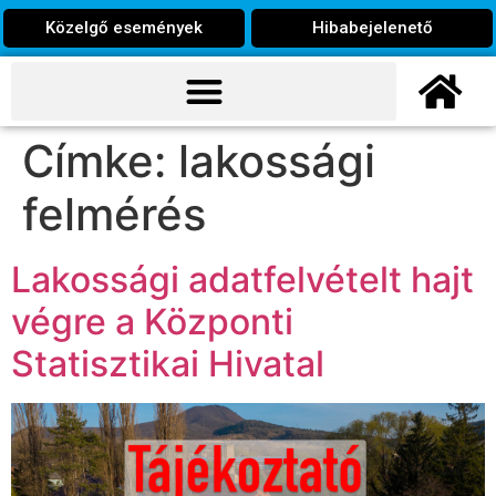
Közelgő események
Hibabejelenető
Címke:
lakossági
felmérés
Lakossági adatfelvételt hajt
végre a Központi
Statisztikai Hivatal