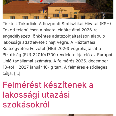
Tisztelt Tokodiak! A Központi Statisztikai Hivatal (KSH)
Tokod településen a hivatal elnöke által 2026-ra
engedélyezett, önkéntes adatszolgáltatáson alapuló
lakossági adatfelvételt hajt végre. A Háztartási
Költségvetési Felvétel (HBS 2026) végrehajtását a
Bizottság (EU) 22019/1700 rendelete írja elő az Európai
Unió tagállamai számára. A felmérés 2025. december
18-tól – 2027 január 10-ig tart. A felmérés elsődleges
célja, […]
Felmérést készítenek a
lakossági utazási
szokásokról