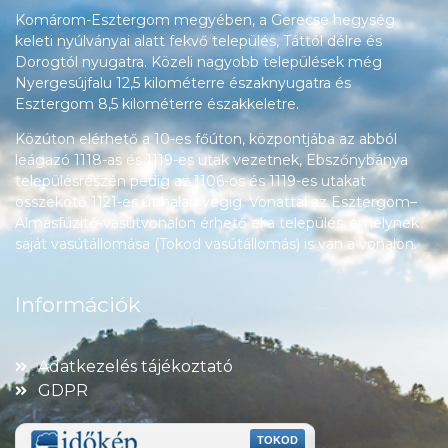
Komárom-Esztergom megyében, a Gerecse hegység
keleti nyúlványai alatt fekvő település, Táttól délre és
Dorogtól nyugatra. Közeli nagyobb települések még
Nyergesújfalu 12,5 kilométerre északnyugatra és
Esztergom 8,5 kilométerre északkeletre.
Közúton elérhető a 10-es főúton, központjába az abból
leágazó 1118-as és 1119-es utak vezetnek, Ebszőnybánya
településrészén pedig az 1106-os és 1119-es utakat
összekötő 1121-es út halad végig. Vonattal az Esztergom–
Almásfüzitő-vasútvonalon érhető el a település, amelynek
saját vasútállomása (Tokod vasútállomás) is van a vonalon.
Információk
Adatkezelés tájékoztató
GDPR