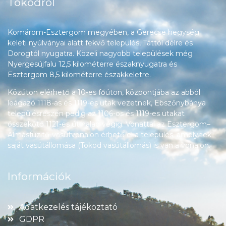
Tokodról
Komárom-Esztergom megyében, a Gerecse hegység
keleti nyúlványai alatt fekvő település, Táttól délre és
Dorogtól nyugatra. Közeli nagyobb települések még
Nyergesújfalu 12,5 kilométerre északnyugatra és
Esztergom 8,5 kilométerre északkeletre.
Közúton elérhető a 10-es főúton, központjába az abból
leágazó 1118-as és 1119-es utak vezetnek, Ebszőnybánya
településrészén pedig az 1106-os és 1119-es utakat
összekötő 1121-es út halad végig. Vonattal az Esztergom–
Almásfüzitő-vasútvonalon érhető el a település, amelynek
saját vasútállomása (Tokod vasútállomás) is van a vonalon.
Információk
Adatkezelés tájékoztató
GDPR