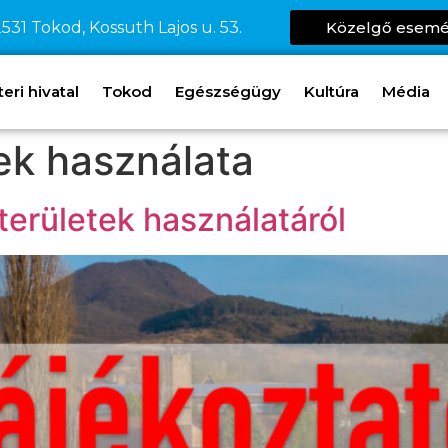
531 Tokod, Kossuth Lajos u. 53.
Közelgő esem
ri hivatal
Tokod
Egészségügy
Kultúra
Média
ek használata
területek használatáról