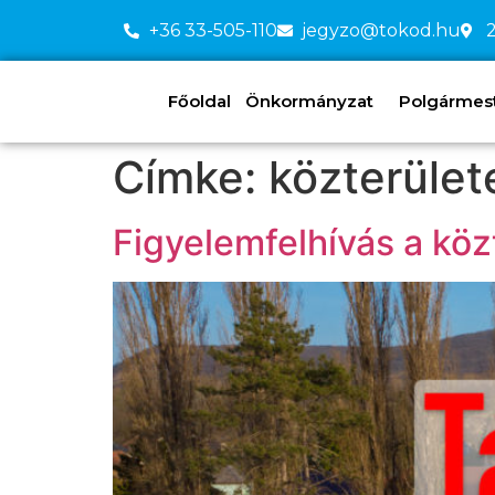
+36 33-505-110
jegyzo@tokod.hu
2
Főoldal
Önkormányzat
Polgármeste
Címke:
közterület
Figyelemfelhívás a köz