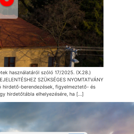
ek használatáról szóló 17/2025. (X.28.)
oz. A BEJELENTÉSHEZ SZÜKSÉGES NYOMTATVÁNY
 hirdető-berendezések, figyelmeztető- és
gy hirdetőtábla elhelyezésére, ha […]