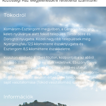
Közösségi Ház Megjelenésükre feltétlenül számítunk!
Tokodról
Komárom-Esztergom megyében, a Gerecse hegység
keleti nyúlványai alatt fekvő település, Táttól délre és
Dorogtól nyugatra. Közeli nagyobb települések még
Nyergesújfalu 12,5 kilométerre északnyugatra és
Esztergom 8,5 kilométerre északkeletre.
Közúton elérhető a 10-es főúton, központjába az abból
leágazó 1118-as és 1119-es utak vezetnek, Ebszőnybánya
településrészén pedig az 1106-os és 1119-es utakat
összekötő 1121-es út halad végig. Vonattal az Esztergom–
Almásfüzitő-vasútvonalon érhető el a település, amelynek
saját vasútállomása (Tokod vasútállomás) is van a vonalon.
Információk