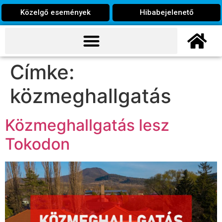
Közelgő események
Hibabejelenető
Címke:
közmeghallgatás
Közmeghallgatás lesz
Tokodon