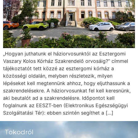
„Hogyan juthatunk el háziorvosunktól az Esztergomi
Vaszary Kolos Kórház Szakrendelő orvosáig?” címmel
tájékoztatót tett közzé az esztergomi kórház a
közösségi oldalán, melyben részletezik, milyen
lépéseket kell megtennünk ahhoz, hogy eljuthassunk a
szakrendelésekre. A háziorvosunkat fel kell keresnünk,
aki beutalót ad a szakrendelésre. Időpontot kell
foglalnunk az EESZT-ben (Elektronikus Egészségügyi
Szolgáltatási Tér): ebben szintén segíthet a […]
Tokodról