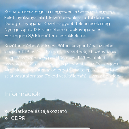
Komárom-Esztergom megyében, a Gerecse hegység
keleti nyúlványai alatt fekvő település, Táttól délre és
Dorogtól nyugatra. Közeli nagyobb települések még
Nyergesújfalu 12,5 kilométerre északnyugatra és
Esztergom 8,5 kilométerre északkeletre.
Közúton elérhető a 10-es főúton, központjába az abból
leágazó 1118-as és 1119-es utak vezetnek, Ebszőnybánya
településrészén pedig az 1106-os és 1119-es utakat
összekötő 1121-es út halad végig. Vonattal az Esztergom–
Almásfüzitő-vasútvonalon érhető el a település, amelynek
saját vasútállomása (Tokod vasútállomás) is van a vonalon.
Információk
Adatkezelés tájékoztató
GDPR