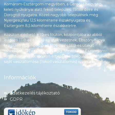
Komárom-Esztergom megyében, a Gerecse hegység
keleti nyúlványai alatt fekvő település, Táttól délre és
Dorogtól nyugatra. Közeli nagyobb települések még
Nyergesújfalu 12,5 kilométerre északnyugatra és
Esztergom 8,5 kilométerre északkeletre.
Közúton elérhető a 10-es főúton, központjába az abból
leágazó 1118-as és 1119-es utak vezetnek, Ebszőnybánya
településrészén pedig az 1106-os és 1119-es utakat
összekötő 1121-es út halad végig. Vonattal az Esztergom–
Almásfüzitő-vasútvonalon érhető el a település, amelynek
saját vasútállomása (Tokod vasútállomás) is van a vonalon.
Információk
Adatkezelés tájékoztató
GDPR