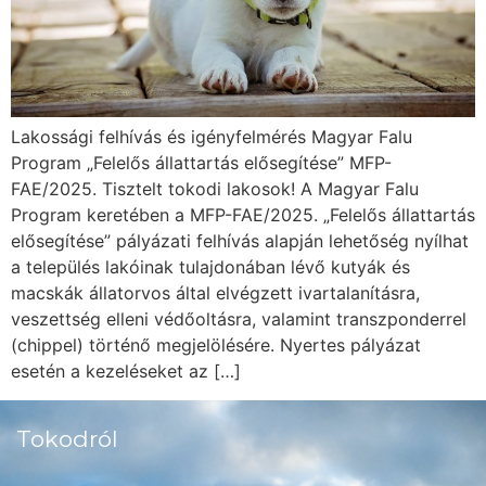
Lakossági felhívás és igényfelmérés Magyar Falu
Program „Felelős állattartás elősegítése” MFP-
FAE/2025. Tisztelt tokodi lakosok! A Magyar Falu
Program keretében a MFP-FAE/2025. „Felelős állattartás
elősegítése” pályázati felhívás alapján lehetőség nyílhat
a település lakóinak tulajdonában lévő kutyák és
macskák állatorvos által elvégzett ivartalanításra,
veszettség elleni védőoltásra, valamint transzponderrel
(chippel) történő megjelölésére. Nyertes pályázat
esetén a kezeléseket az […]
Tokodról