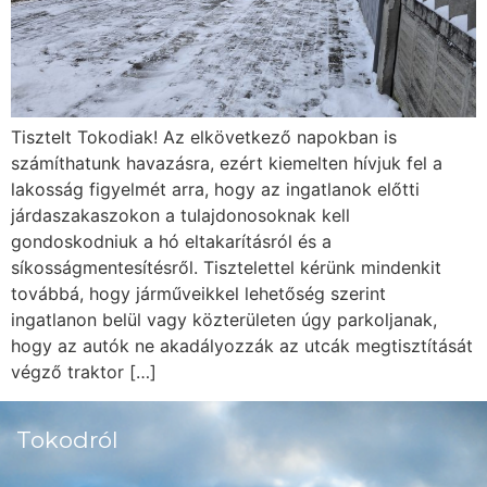
Tisztelt Tokodiak! Az elkövetkező napokban is
számíthatunk havazásra, ezért kiemelten hívjuk fel a
lakosság figyelmét arra, hogy az ingatlanok előtti
járdaszakaszokon a tulajdonosoknak kell
gondoskodniuk a hó eltakarításról és a
síkosságmentesítésről. Tisztelettel kérünk mindenkit
továbbá, hogy járműveikkel lehetőség szerint
ingatlanon belül vagy közterületen úgy parkoljanak,
hogy az autók ne akadályozzák az utcák megtisztítását
végző traktor […]
Tokodról