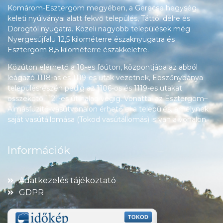
Komárom-Esztergom megyében, a Gerecse hegység
keleti nyúlványai alatt fekvő település, Táttól délre és
Dorogtól nyugatra. Közeli nagyobb települések még
Nyergesújfalu 12,5 kilométerre északnyugatra és
Esztergom 8,5 kilométerre északkeletre.
Közúton elérhető a 10-es főúton, központjába az abból
leágazó 1118-as és 1119-es utak vezetnek, Ebszőnybánya
településrészén pedig az 1106-os és 1119-es utakat
összekötő 1121-es út halad végig. Vonattal az Esztergom–
Almásfüzitő-vasútvonalon érhető el a település, amelynek
saját vasútállomása (Tokod vasútállomás) is van a vonalon.
Információk
Adatkezelés tájékoztató
GDPR