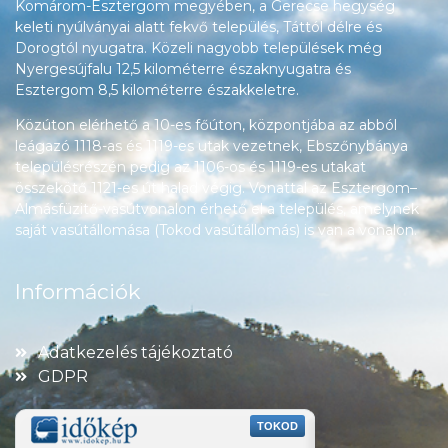
Komárom-Esztergom megyében, a Gerecse hegység
keleti nyúlványai alatt fekvő település, Táttól délre és
Dorogtól nyugatra. Közeli nagyobb települések még
Nyergesújfalu 12,5 kilométerre északnyugatra és
Esztergom 8,5 kilométerre északkeletre.
Közúton elérhető a 10-es főúton, központjába az abból
leágazó 1118-as és 1119-es utak vezetnek, Ebszőnybánya
településrészén pedig az 1106-os és 1119-es utakat
összekötő 1121-es út halad végig. Vonattal az Esztergom–
Almásfüzitő-vasútvonalon érhető el a település, amelynek
saját vasútállomása (Tokod vasútállomás) is van a vonalon.
Információk
Adatkezelés tájékoztató
GDPR