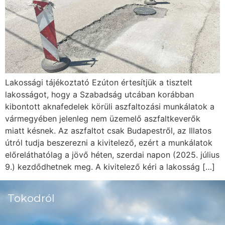
Lakossági tájékoztató Ezúton értesítjük a tisztelt
lakosságot, hogy a Szabadság utcában korábban
kibontott aknafedelek körüli aszfaltozási munkálatok a
vármegyében jelenleg nem üzemelő aszfaltkeverők
miatt késnek. Az aszfaltot csak Budapestről, az Illatos
útról tudja beszerezni a kivitelező, ezért a munkálatok
előreláthatólag a jövő héten, szerdai napon (2025. július
9.) kezdődhetnek meg. A kivitelező kéri a lakosság […]
Tokodról