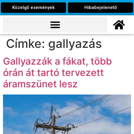
Közelgő események
Hibabejelenető
Címke:
gallyazás
Gallyazzák a fákat, több
órán át tartó tervezett
áramszünet lesz