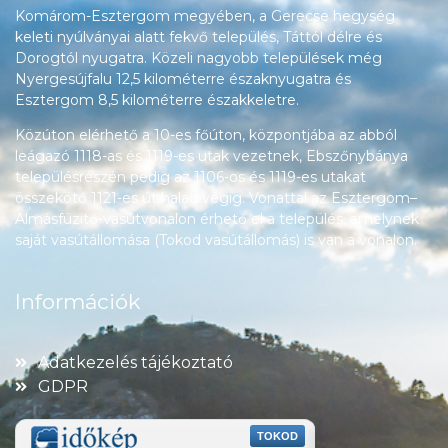
Komárom-Esztergom megyében, a Gerecse hegység
keleti nyúlványai alatt fekvő település, Táttól délre és
Dorogtól nyugatra. Közeli nagyobb települések még
Nyergesújfalu 12,5 kilométerre északnyugatra és
Esztergom 8,5 kilométerre északkeletre.
Közúton elérhető a 10-es főúton, központjába az abból
leágazó 1118-as és 1119-es utak vezetnek, Ebszőnybánya
településrészén pedig az 1106-os és 1119-es utakat
összekötő 1121-es út halad végig. Vonattal az Esztergom–
Almásfüzitő-vasútvonalon érhető el a település, amelynek
saját vasútállomása (Tokod vasútállomás) is van a vonalon.
Információk
Adatkezelés tájékoztató
GDPR