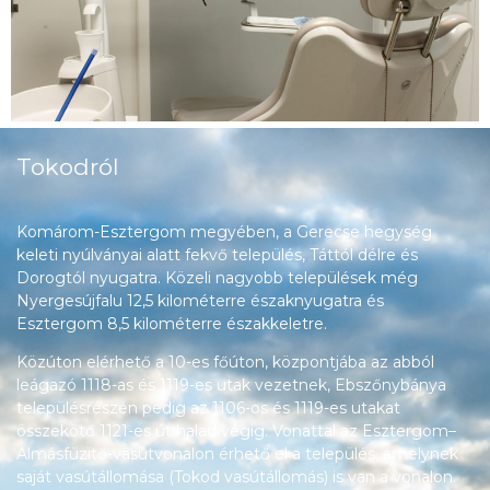
Tokodról
Komárom-Esztergom megyében, a Gerecse hegység
keleti nyúlványai alatt fekvő település, Táttól délre és
Dorogtól nyugatra. Közeli nagyobb települések még
Nyergesújfalu 12,5 kilométerre északnyugatra és
Esztergom 8,5 kilométerre északkeletre.
Közúton elérhető a 10-es főúton, központjába az abból
leágazó 1118-as és 1119-es utak vezetnek, Ebszőnybánya
településrészén pedig az 1106-os és 1119-es utakat
összekötő 1121-es út halad végig. Vonattal az Esztergom–
Almásfüzitő-vasútvonalon érhető el a település, amelynek
saját vasútállomása (Tokod vasútállomás) is van a vonalon.