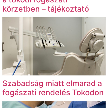
körzetben – tájékoztató
Szabadság miatt elmarad a
fogászati rendelés Tokodon