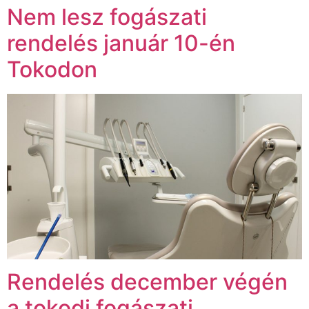
Nem lesz fogászati
rendelés január 10-én
Tokodon
Rendelés december végén
a tokodi fogászati