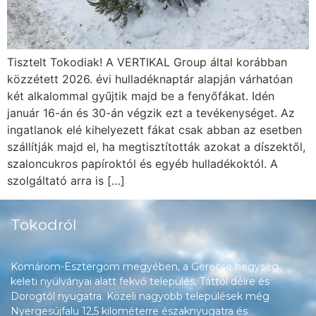
Tisztelt Tokodiak! A VERTIKAL Group által korábban
közzétett 2026. évi hulladéknaptár alapján várhatóan
két alkalommal gyűjtik majd be a fenyőfákat. Idén
január 16-án és 30-án végzik ezt a tevékenységet. Az
ingatlanok elé kihelyezett fákat csak abban az esetben
szállítják majd el, ha megtisztították azokat a díszektől,
szaloncukros papíroktól és egyéb hulladékoktól. A
szolgáltató arra is […]
Tokodról
Komárom-Esztergom megyében, a Gerecse hegység
keleti nyúlványai alatt fekvő település, Táttól délre és
Dorogtól nyugatra. Közeli nagyobb települések még
Nyergesújfalu 12,5 kilométerre északnyugatra és