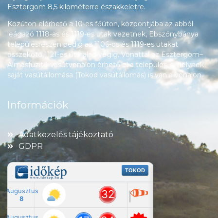
Esztergom 8,5 kilométerre északkeletre.
Közúton elérhető a 10-es főúton, központjába az abból
leágazó 1118-as és 1119-es utak vezetnek, Ebszőnybánya
településrészén pedig az 1106-os és 1119-es utakat
összekötő 1121-es út halad végig. Vonattal az Esztergom–
Almásfüzitő-vasútvonalon érhető el a település, amelynek
saját vasútállomása (Tokod vasútállomás) is van a vonalon.
Információk
Adatkezelés tájékoztató
GDPR