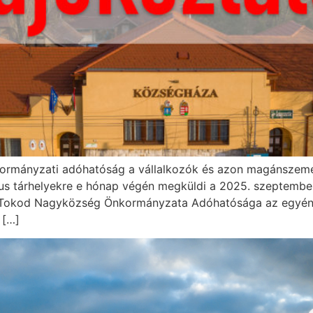
önkormányzati adóhatóság a vállalkozók és azon magánszemé
kus tárhelyekre e hónap végén megküldi a 2025. szeptember
st Tokod Nagyközség Önkormányzata Adóhatósága az egyéni 
 […]