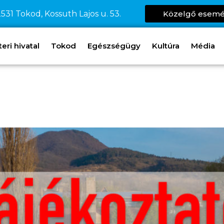
531 Tokod, Kossuth Lajos u. 53.
Közelgő esem
ri hivatal
Tokod
Egészségügy
Kultúra
Média