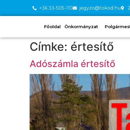
+36 33-505-110
jegyzo@tokod.hu
2
Főoldal
Önkormányzat
Polgármeste
Címke:
értesítő
Adószámla értesítő