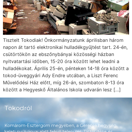
Tisztelt Tokodiak! Önkormányzatunk áprilisban három
napon át tartó elektronikai hulladékgyűjtést tart. 24-én,
csütörtökön az ebszőnybányai közösségi házban
nyitvatartási időben, 15-20 óra között lehet leadni a
hulladékokat. Április 25-én, pénteken 14-18 óra között a
tokod-üveggyári Ady Endre utcában, a Liszt Ferenc
Művelődési Ház előtt, míg 26-án, szombaton 8-13 óra
között a Hegyeskő Általános Iskola udvarán lesz […]
Tokodról
Komárom-Esztergom megyében, a Gerecse hegység
keleti nyúlványai alatt fekvő település, Táttól délre és