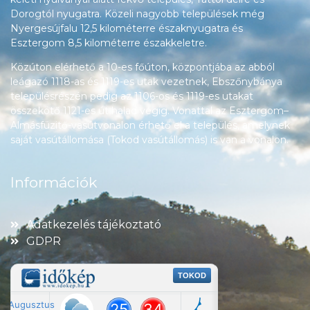
Dorogtól nyugatra. Közeli nagyobb települések még
Nyergesújfalu 12,5 kilométerre északnyugatra és
Esztergom 8,5 kilométerre északkeletre.
Közúton elérhető a 10-es főúton, központjába az abból
leágazó 1118-as és 1119-es utak vezetnek, Ebszőnybánya
településrészén pedig az 1106-os és 1119-es utakat
összekötő 1121-es út halad végig. Vonattal az Esztergom–
Almásfüzitő-vasútvonalon érhető el a település, amelynek
saját vasútállomása (Tokod vasútállomás) is van a vonalon.
Információk
Adatkezelés tájékoztató
GDPR