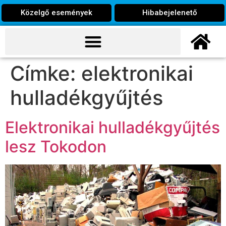
Közelgő események
Hibabejelenető
Címke:
elektronikai
hulladékgyűjtés
Elektronikai hulladékgyűjtés
lesz Tokodon