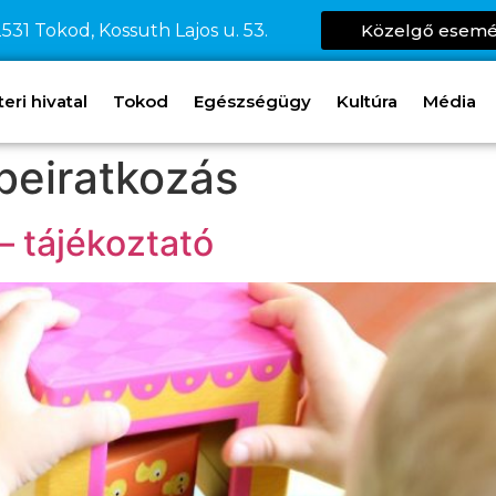
531 Tokod, Kossuth Lajos u. 53.
Közelgő esem
ri hivatal
Tokod
Egészségügy
Kultúra
Média
beiratkozás
– tájékoztató