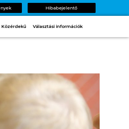
ények
Hibabejelentő
Közérdekű
Választási információk