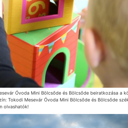
Mesevár Óvoda Mini Bölcsőde és Bölcsőde beiratkozása a kö
yszín: Tokodi Mesevár Óvoda Mini Bölcsőde és Bölcsőde sz
an olvashatók!