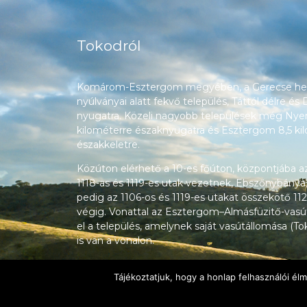
Tokodról
Komárom-Esztergom megyében, a Gerecse heg
nyúlványai alatt fekvő település, Táttól délre és
nyugatra. Közeli nagyobb települések még Nyerg
kilométerre északnyugatra és Esztergom 8,5 ki
északkeletre.
Közúton elérhető a 10-es főúton, központjába a
1118-as és 1119-es utak vezetnek, Ebszőnybánya
pedig az 1106-os és 1119-es utakat összekötő 112
végig. Vonattal az Esztergom–Almásfüzitő-vasú
el a település, amelynek saját vasútállomása (T
is van a vonalon.
Tájékoztatjuk, hogy a honlap felhasználói é