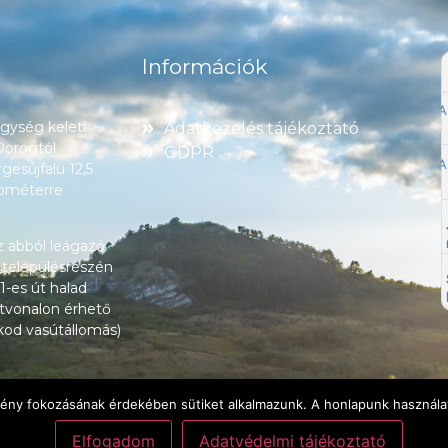
Információk
ység keleti
Adatkezelés tájékoztató
 Dorogtól
GDPR
esújfalu 12,5
lométerre
z abból leágazó
 településrészén
1-es út halad
tvonalon érhető
okod vasútállomás)
lmény fokozásának érdekében sütiket alkalmazunk. A honlapunk használat
Elfogadom
Adatvédelmi tájékoztató