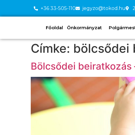
+36 33-505-110
jegyzo@tokod.hu
2
Főoldal
Önkormányzat
Polgármeste
Címke:
bölcsődei 
Bölcsődei beiratkozás 