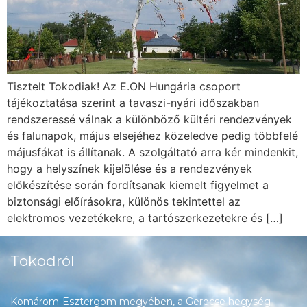
Tisztelt Tokodiak! Az E.ON Hungária csoport
tájékoztatása szerint a tavaszi-nyári időszakban
rendszeressé válnak a különböző kültéri rendezvények
és falunapok, május elsejéhez közeledve pedig többfelé
májusfákat is állítanak. A szolgáltató arra kér mindenkit,
hogy a helyszínek kijelölése és a rendezvények
előkészítése során fordítsanak kiemelt figyelmet a
biztonsági előírásokra, különös tekintettel az
elektromos vezetékekre, a tartószerkezetekre és […]
Tokodról
Komárom-Esztergom megyében, a Gerecse hegység