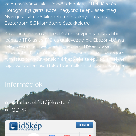
keleti nyúlványai alatt fekvő település, Táttól délre és
Dorogtól nyugatra. Közeli nagyobb települések még
Nyergesújfalu 12,5 kilométerre északnyugatra és
Esztergom 8,5 kilométerre északkeletre.
Közúton elérhető a 10-es főúton, központjába az abból
leágazó 1118-as és 1119-es utak vezetnek, Ebszőnybánya
településrészén pedig az 1106-os és 1119-es utakat
összekötő 1121-es út halad végig. Vonattal az Esztergom–
Almásfüzitő-vasútvonalon érhető el a település, amelynek
saját vasútállomása (Tokod vasútállomás) is van a vonalon.
Információk
Adatkezelés tájékoztató
GDPR