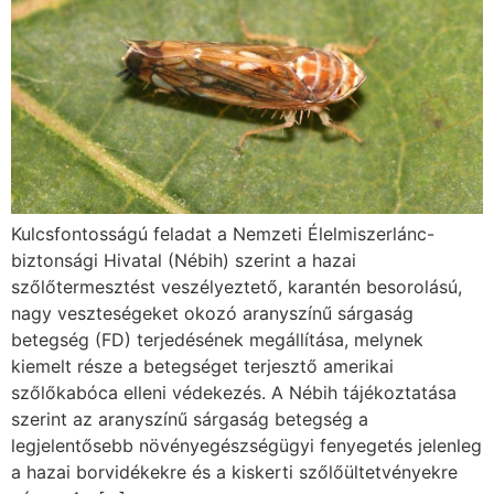
Kulcsfontosságú feladat a Nemzeti Élelmiszerlánc-
biztonsági Hivatal (Nébih) szerint a hazai
szőlőtermesztést veszélyeztető, karantén besorolású,
nagy veszteségeket okozó aranyszínű sárgaság
betegség (FD) terjedésének megállítása, melynek
kiemelt része a betegséget terjesztő amerikai
szőlőkabóca elleni védekezés. A Nébih tájékoztatása
szerint az aranyszínű sárgaság betegség a
legjelentősebb növényegészségügyi fenyegetés jelenleg
a hazai borvidékekre és a kiskerti szőlőültetvényekre