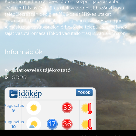
Közúton elérhető a 10-es főúton, központjába az abból
leágazó 1118-as és 1119-es utak vezetnek, Ebszőnybánya
településrészén pedig az 1106-os és 1119-es utakat
összekötő 1121-es út halad végig. Vonattal az Esztergom–
Almásfüzitő-vasútvonalon érhető el a település, amelynek
saját vasútállomása (Tokod vasútállomás) is van a vonalon.
Információk
Adatkezelés tájékoztató
GDPR