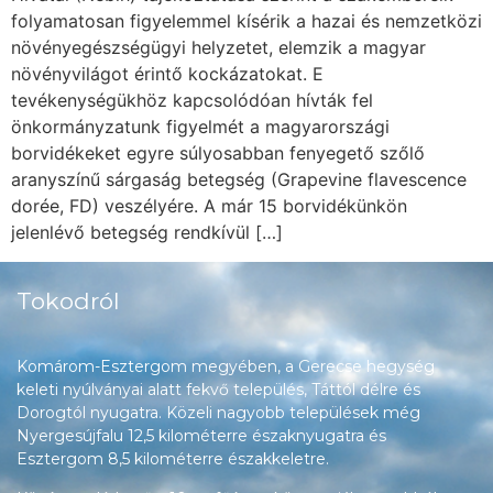
folyamatosan figyelemmel kísérik a hazai és nemzetközi
növényegészségügyi helyzetet, elemzik a magyar
növényvilágot érintő kockázatokat. E
tevékenységükhöz kapcsolódóan hívták fel
önkormányzatunk figyelmét a magyarországi
borvidékeket egyre súlyosabban fenyegető szőlő
aranyszínű sárgaság betegség (Grapevine flavescence
dorée, FD) veszélyére. A már 15 borvidékünkön
jelenlévő betegség rendkívül […]
Tokodról
Komárom-Esztergom megyében, a Gerecse hegység
keleti nyúlványai alatt fekvő település, Táttól délre és
Dorogtól nyugatra. Közeli nagyobb települések még
Nyergesújfalu 12,5 kilométerre északnyugatra és
Esztergom 8,5 kilométerre északkeletre.