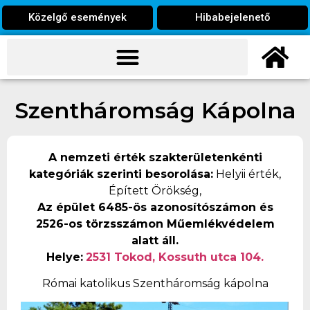
Közelgő események
Hibabejelenető
Szentháromság Kápolna
A nemzeti érték szakterületenkénti
kategóriák szerinti besorolása:
Helyii érték,
Épített Örökség,
Az épület 6485-ös azonosítószámon és
2526-os törzsszámon Műemlékvédelem
alatt áll.
Helye:
2531 Tokod, Kossuth utca 104.
Római katolikus Szentháromság kápolna