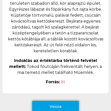
területen szabadon álló, kör alaprajzú épület.
Egyrészes lábazat és főpárkány fut rajta körbe.
Kúptetője törtvonalú, palával fedett, csúcsán
kovácsoltvas kettőskereszt. Bejárata egyenes
záródású, tagolt kő szalagkerettel. A bejárat
középtengelyében a tetőn a tízparancsolat
kettős kőtáblája áll, a táblák között kovácsoltvas
kettőskereszt. Az út felé néző oldalon kis,
kereteletlen körablak.
Indoklás az értéktárba történő felvétel
mellett:
Tokod főutcáján frekventált helyen, a
mai temető mellet található Műemlék.
Forrás:
itt
Vissza