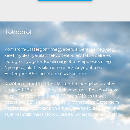
Tokodról
Komárom-Esztergom megyében, a Gerecse hegység
keleti nyúlványai alatt fekvő település, Táttól délre és
Dorogtól nyugatra. Közeli nagyobb települések még
Nyergesújfalu 12,5 kilométerre északnyugatra és
Esztergom 8,5 kilométerre északkeletre.
Közúton elérhető a 10-es főúton, központjába az abból
leágazó 1118-as és 1119-es utak vezetnek, Ebszőnybánya
településrészén pedig az 1106-os és 1119-es utakat
összekötő 1121-es út halad végig. Vonattal az Esztergom–
Almásfüzitő-vasútvonalon érhető el a település, amelynek
saját vasútállomása (Tokod vasútállomás) is van a vonalon.