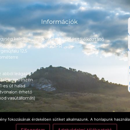
Információk
ység keleti
Adatkezelés tájékoztató
 Dorogtól
GDPR
esújfalu 12,5
lométerre
z abból leágazó
 településrészén
1-es út halad
tvonalon érhető
okod vasútállomás)
lmény fokozásának érdekében sütiket alkalmazunk. A honlapunk használat