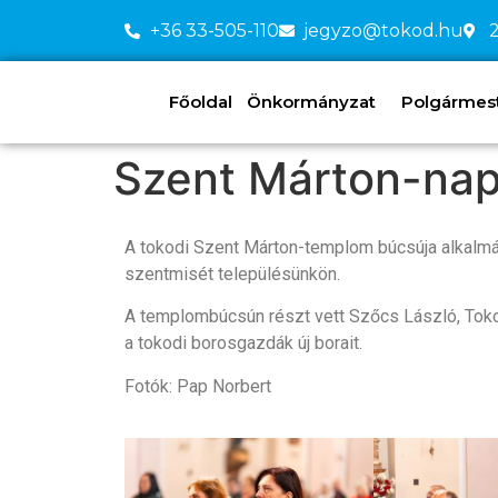
+36 33-505-110
jegyzo@tokod.hu
2
Főoldal
Önkormányzat
Polgármeste
Szent Márton-nap
A tokodi Szent Márton-templom búcsúja alkalmá
szentmisét településünkön.
A templombúcsún részt vett Szőcs László, Toko
a tokodi borosgazdák új borait.
Fotók: Pap Norbert