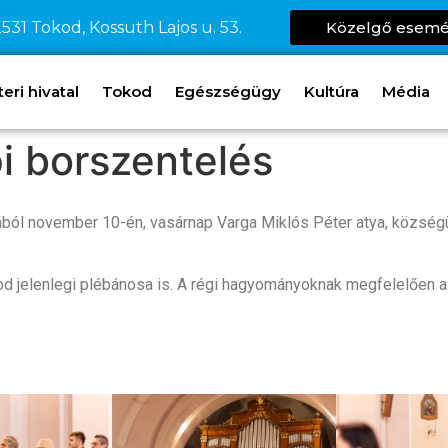
531 Tokod, Kossuth Lajos u. 53.
Közelgő esem
ri hivatal
Tokod
Egészségügy
Kultúra
Média
i borszentelés
ból november 10-én, vasárnap Varga Miklós Péter atya, községü
d jelenlegi plébánosa is. A régi hagyományoknak megfelelően 