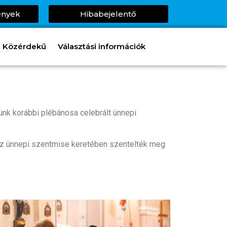
ények
Hibabejelentő
Közérdekű
Választási információk
nk korábbi plébánosa celebrált ünnepi
az ünnepi szentmise keretében szentelték meg