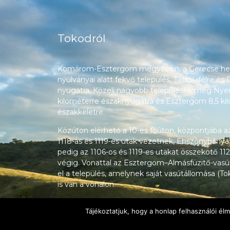
Tokodról
Komárom-Esztergom megyében, a Gerecse heg
nyúlványai alatt fekvő település, Táttól délre és
nyugatra. Közeli nagyobb települések még Nyerg
kilométerre északnyugatra és Esztergom 8,5 ki
északkeletre.
Közúton elérhető a 10-es főúton, központjába a
1118-as és 1119-es utak vezetnek, Ebszőnybánya
pedig az 1106-os és 1119-es utakat összekötő 112
végig. Vonattal az Esztergom–Almásfüzitő-vasú
el a település, amelynek saját vasútállomása (T
is van a vonalon.
Tájékoztatjuk, hogy a honlap felhasználói é