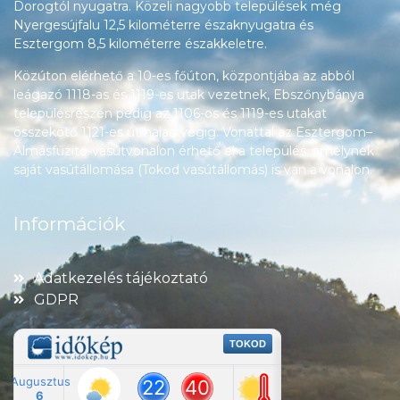
Dorogtól nyugatra. Közeli nagyobb települések még
Nyergesújfalu 12,5 kilométerre északnyugatra és
Esztergom 8,5 kilométerre északkeletre.
Közúton elérhető a 10-es főúton, központjába az abból
leágazó 1118-as és 1119-es utak vezetnek, Ebszőnybánya
településrészén pedig az 1106-os és 1119-es utakat
összekötő 1121-es út halad végig. Vonattal az Esztergom–
Almásfüzitő-vasútvonalon érhető el a település, amelynek
saját vasútállomása (Tokod vasútállomás) is van a vonalon.
Információk
Adatkezelés tájékoztató
GDPR