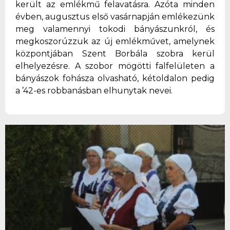
került az emlékmű felavatásra. Azóta minden
évben, augusztus első vasárnapján emlékezünk
meg valamennyi tokodi bányászunkról, és
megkoszorúzzuk az új emlékművet, amelynek
központjában Szent Borbála szobra kerül
elhelyezésre. A szobor mögötti falfelületen a
bányászok fohásza olvasható, kétoldalon pedig
a ’42-es robbanásban elhunytak nevei.