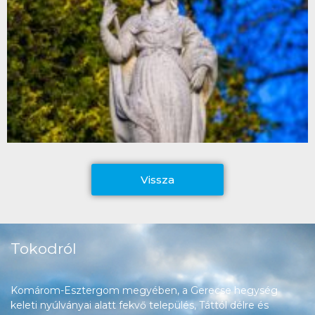
Vissza
Tokodról
Komárom-Esztergom megyében, a Gerecse hegység
keleti nyúlványai alatt fekvő település, Táttól délre és