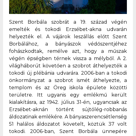
Szent Borbála szobrát a 19. század végén
emelték és tokodi Erzsébet-akna udvarán
helyezték el. A vájárok leszállás előtt Szent
Borbálához, a bányászok védőszentjéhez
fohászkodtak, remélve azt, hogy a műszak
végén épségben térnek vissza a mélyből. A 2.
világháborút követően a szobrot áthelyezték a
tokodi új plébánia udvarára. 2006-ban a tokodi
önkormányzat a szobrot ismét áthelyezte, a
templom és az Öreg iskola épülete közötti
területre. Itt ugyanis egy emlékmű került
kialakításra, az 1942. július 31-én, ugyancsak az
Erzsébet-aknán történt sújtólég-robbanás
áldozatinak emlékére. A bányaszerencsétlenség
51 halálos áldozatot követelt, köztük 37 volt
tokodi. 2006-ban, Szent Borbála ünnepére