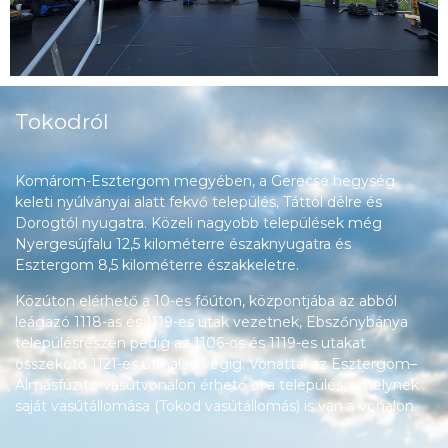
Tokodról
Komárom-Esztergom megyében, a Gerecse hegység
keleti nyúlványai alatt fekvő település, Táttól délre és
Dorogtól nyugatra. Közeli nagyobb települések még
Nyergesújfalu 12,5 kilométerre északnyugatra és
Esztergom 8,5 kilométerre északkeletre.
Közúton elérhető a 10-es főúton, központjába az abból
leágazó 1118-as és 1119-es utak vezetnek, Ebszőnybánya
településrészén pedig az 1106-os és 1119-es utakat
összekötő 1121-es út halad végig. Vonattal az Esztergom–
Almásfüzitő-vasútvonalon érhető el a település, amelynek
saját vasútállomása (Tokod vasútállomás) is van a vonalon.