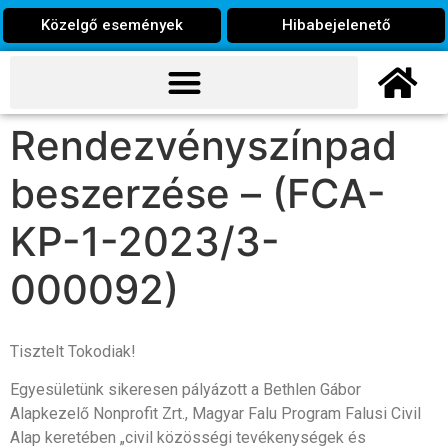
Közelgő események
Hibabejelenető
Rendezvényszínpad
beszerzése – (FCA-
KP-1-2023/3-
000092)
Tisztelt Tokodiak!
Egyesületünk sikeresen pályázott a Bethlen Gábor
Alapkezelő Nonprofit Zrt., Magyar Falu Program Falusi Civil
Alap keretében „civil közösségi tevékenységek és