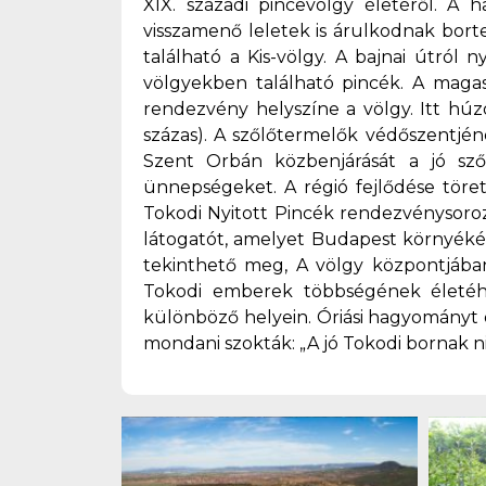
XIX. századi pincevölgy életéről. A
visszamenő leletek is árulkodnak bort
található a Kis-völgy. A bajnai útról
völgyekben található pincék. A magas
rendezvény helyszíne a völgy. Itt húz
százas). A szőlőtermelők védőszentjé
Szent Orbán közbenjárását a jó sz
ünnepségeket. A régió fejlődése töret
Tokodi Nyitott Pincék rendezvénysoroza
látogatót, amelyet Budapest környéké
tekinthető meg, A völgy központjába
Tokodi emberek többségének életéhe
különböző helyein. Óriási hagyományt 
mondani szokták: „A jó Tokodi bornak ni