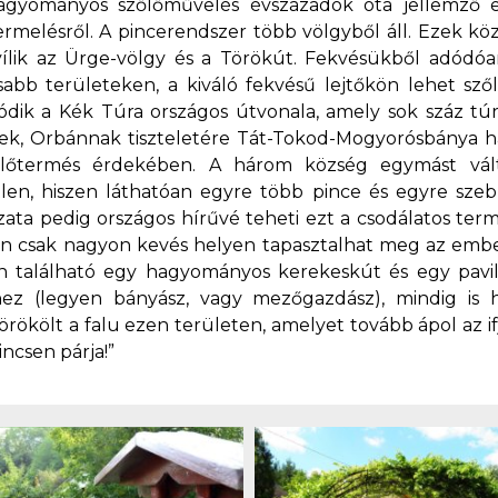
 hagyományos szőlőművelés évszázadok óta jellemző 
ermelésről. A pincerendszer több völgyből áll. Ezek kö
 nyílik az Ürge-völgy és a Törökút. Fekvésükből adódóa
abb területeken, a kiváló fekvésű lejtőkön lehet sz
ódik a Kék Túra országos útvonala, amely sok száz túrá
nek, Orbánnak tiszteletére Tát-Tokod-Mogyorósbánya h
őlőtermés érdekében. A három község egymást vá
len, hiszen láthatóan egyre több pince és egyre szeb
ta pedig országos hírűvé teheti ezt a csodálatos termé
n csak nagyon kevés helyen tapasztalhat meg az embe
n található egy hagyományos kerekeskút és egy pavilo
z (legyen bányász, vagy mezőgazdász), mindig is h
örökölt a falu ezen területen, amelyet tovább ápol az 
ncsen párja!”