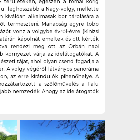
e területeken, egészen a római korig
zül leghosszabb a Nagy-völgy, mellette
n kiválóan alkalmasak bor tárolására a
őlőt termeszteni. Manapság egyre több
zót vonz a völgybe évről-évre (Kinizsi
atárán kápolnát emeltek és ott kérték
ltva rendezi meg ott az Orbán napi
b környezet várja az idelátogatókat. A
szeti tájat, ahol olyan csend fogadja a
r. A völgy végéről látványos panoráma
n, az erre kirándulók pihenőhelye. A
ozzátartozott a szőlőművelés a Falu
ifjabb nemzedék. Ahogy az idelátogatók