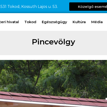
531 Tokod, Kossuth Lajos u. 53.
Közelgő esem
ri hivatal
Tokod
Egészségügy
Kultúra
Média
Pincevölgy