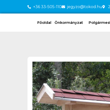
+36 33-505-110
jegyzo@tokod.hu
2
Főoldal
Önkormányzat
Polgármeste