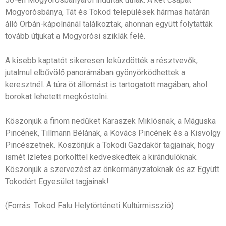
Mogyorósbánya, Tát és Tokod települések hármas határán
álló Orbán-kápolnánál találkoztak, ahonnan együtt folytatták
tovább útjukat a Mogyorósi sziklák felé.
A kisebb kaptatót sikeresen leküzdötték a résztvevők,
jutalmul elbűvölő panorámában gyönyörködhettek a
keresztnél. A túra öt állomást is tartogatott magában, ahol
borokat lehetett megkóstolni.
Köszönjük a finom nedűket Karaszek Miklósnak, a Máguska
Pincének, Tillmann Bélának, a Kovács Pincének és a Kisvölgy
Pincészetnek. Köszönjük a Tokodi Gazdakör tagjainak, hogy
ismét ízletes pörkölttel kedveskedtek a kirándulóknak.
Köszönjük a szervezést az önkormányzatoknak és az Együtt
Tokodért Egyesület tagjainak!
(Forrás: Tokod Falu Helytörténeti Kultúrmisszió)