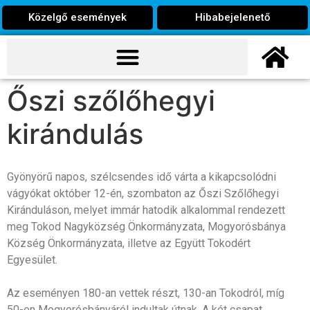
Közelgő események
Hibabejelenető
Őszi szőlőhegyi
kirándulás
Gyönyörű napos, szélcsendes idő várta a kikapcsolódni
vágyókat október 12-én, szombaton az Őszi Szőlőhegyi
Kiránduláson, melyet immár hatodik alkalommal rendezett
meg Tokod Nagyközség Önkormányzata, Mogyorósbánya
Község Önkormányzata, illetve az Együtt Tokodért
Egyesület.
Az eseményen 180-an vettek részt, 130-an Tokodról, míg
50-en Mogyorósbányáról indultak útnak. A két csapat