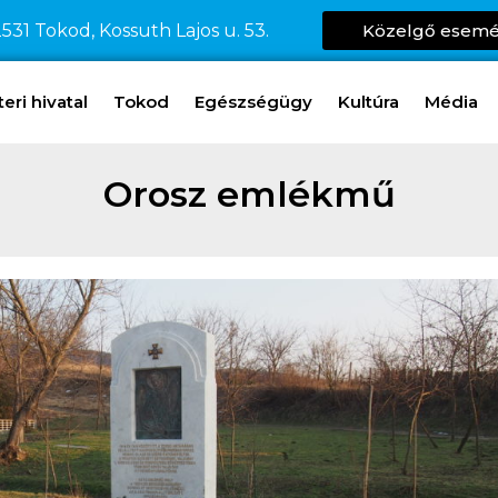
531 Tokod, Kossuth Lajos u. 53.
Közelgő esem
ri hivatal
Tokod
Egészségügy
Kultúra
Média
Orosz emlékmű