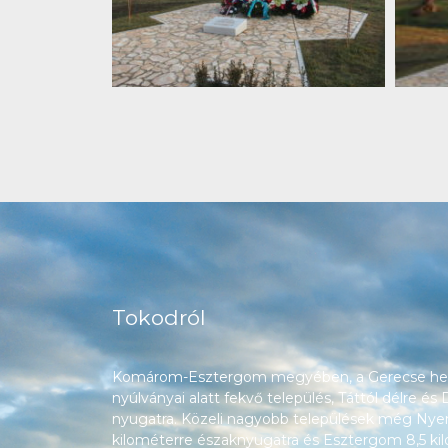
Tokodról
Komárom-Esztergom megyében, a Gerecse heg
nyúlványai alatt fekvő település, Táttól délre és
nyugatra. Közeli nagyobb települések még Nyerg
kilométerre északnyugatra és Esztergom 8,5 ki