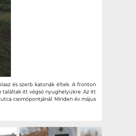
olasz és szerb katonák éltek. A fronton
találtak itt végső nyughelyükre. Az itt
n utca csomópontjánál. Minden év május