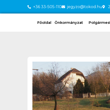
+36 33-505-110
jegyzo@tokod.hu
2
Főoldal
Önkormányzat
Polgármeste