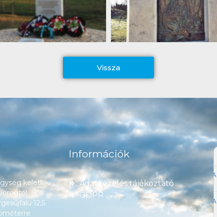
Vissza
Információk
ység keleti
Adatkezelés tájékoztató
 Dorogtól
GDPR
esújfalu 12,5
lométerre