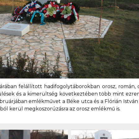
rában felállított hadifogolytáborokban orosz, román, 
lések és a kimerültség következtében több mint ezren 
ebruárjában emlékművet a Béke utca és a Flórián Istvá
ából kerül megkoszorúzásra az orosz emlékmű is.