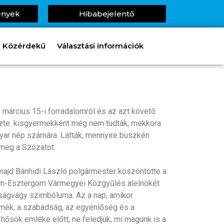
ények
Hibabejelentő
Közérdekű
Választási információk
március 15-i forradalomról és az azt követő
yezte: kisgyermekként még nem tudták, mekkora
gyar nép számára. Látták, mennyire büszkén
 meg a Szózatot.
majd Bánhidi László polgármester köszöntötte a
árom-Esztergom Vármegyei Közgyűlés alelnökét
ságvágy szimbóluma. Az a nap, amikor
zmék, a szabadság, az egyenlőség és a
 hősök emléke előtt, ne feledjük, mi magunk is a