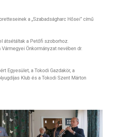
soretteseinek a „Szabadságharc Hősei” című
l átsétáltak a Petőfi szoborhoz.
m Vármegyei Önkormányzat nevében dr.
rt Egyesület, a Tokodi Gazdakör, a
Nyugdíjas Klub és a Tokodi Szent Márton