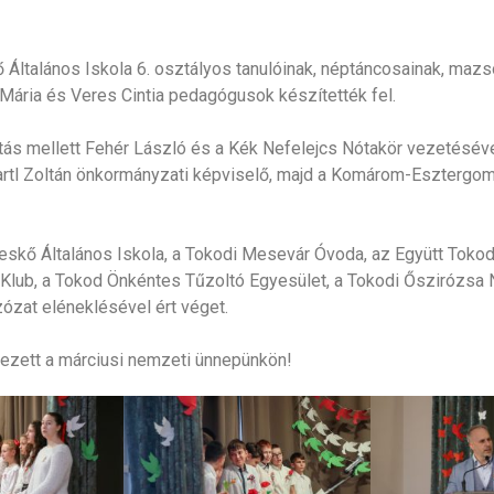
 Általános Iskola 6. osztályos tanulóinak, néptáncosainak, maz
Mária és Veres Cintia pedagógusok készítették fel.
tás mellett Fehér László és a Kék Nefelejcs Nótakör vezetéséve
rtl Zoltán önkormányzati képviselő, majd a Komárom-Esztergo
skő Általános Iskola, a Tokodi Mesevár Óvoda, az Együtt Tokodé
Klub, a Tokod Önkéntes Tűzoltó Egyesület, a Tokodi Őszirózsa 
ózat eléneklésével ért véget.
kezett a márciusi nemzeti ünnepünkön!