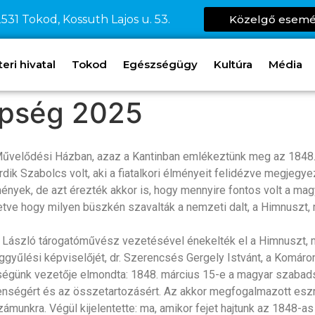
531 Tokod, Kossuth Lajos u. 53.
Közelgő esem
ri hivatal
Tokod
Egészségügy
Kultúra
Média
epség 2025
űvelődési Házban, azaz a Kantinban emlékeztünk meg az 1848. 
ik Szabolcs volt, aki a fiatalkori élményeit felidézve megjeg
mények, de azt érezték akkor is, hogy mennyire fontos volt a ma
lletve hogy milyen büszkén szavalták a nemzeti dalt, a Himnuszt,
 László tárogatóművész vezetésével énekelték el a Himnuszt, 
zággyűlési képviselőjét, dr. Szerencsés Gergely Istvánt, a Kom
ségünk vezetője elmondta: 1848. március 15-e a magyar szabad
etlenségért és az összetartozásért. Az akkor megfogalmazott es
ámunkra. Végül kijelentette: ma, amikor fejet hajtunk az 1848-as