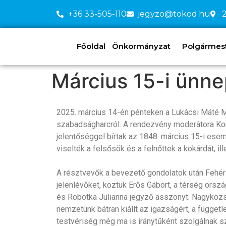
+36 33-505-110
jegyzo@tokod.hu
2
Főoldal
Önkormányzat
Polgármeste
Március 15-i ünn
2025. március 14-én pénteken a Lukácsi Máté M
szabadságharcról. A rendezvény moderátora Kord
jelentőséggel bírtak az 1848. március 15-i ese
viselték a felsősök és a felnőttek a kokárdát, i
A résztvevők a bevezető gondolatok után Fehér
jelenlévőket, köztük Erős Gábort, a térség ors
és Robotka Julianna jegyző asszonyt. Nagyköz
nemzetünk bátran kiállt az igazságért, a függ
testvériség még ma is iránytűként szolgálnak sz