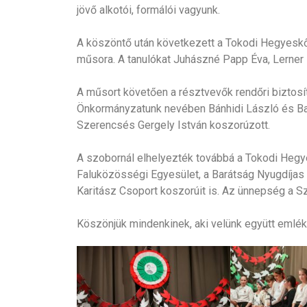
jövő alkotói, formálói vagyunk.
A köszöntő után következett a Tokodi Hegyeskő
műsora. A tanulókat Juhászné Papp Éva, Lerner 
A műsort követően a résztvevők rendőri biztosí
Önkormányzatunk nevében Bánhidi László és Ba
Szerencsés Gergely István koszorúzott.
A szobornál elhelyezték továbbá a Tokodi Hegye
Faluközösségi Egyesület, a Barátság Nyugdíjas 
Karitász Csoport koszorúit is. Az ünnepség a Sz
Köszönjük mindenkinek, aki velünk együtt emlé