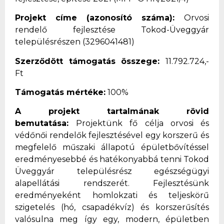
Projekt címe (azonosító száma):
Orvosi
rendelő fejlesztése Tokod-Üveggyár
településrészen (3296041481)
Szerződött támogatás összege:
11.792.724,-
Ft
Támogatás mértéke:
100%
A projekt tartalmának rövid
bemutatása:
Projektünk fő célja orvosi és
védőnői rendelők fejlesztésével egy korszerű és
megfelelő műszaki állapotú épületbővítéssel
eredményesebbé és hatékonyabbá tenni Tokod
Üveggyár településrész egészségügyi
alapellátási rendszerét. Fejlesztésünk
eredményeként homlokzati és teljeskörű
szigetelés (hó, csapadékvíz) és korszerűsítés
valósulna meg így egy, modern, épületben