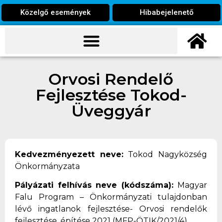
Közelgő események
Hibabejelenető
Orvosi Rendelő
Fejlesztése Tokod-
Üveggyár
Kedvezményezett neve:
Tokod Nagyközség
Önkormányzata
Pályázati felhívás neve (kódszáma):
Magyar
Falu Program – Önkormányzati tulajdonban
lévő ingatlanok fejlesztése- Orvosi rendelők
fejlesztése, építése 2021 (MFP-ÖTIK/2021/4)