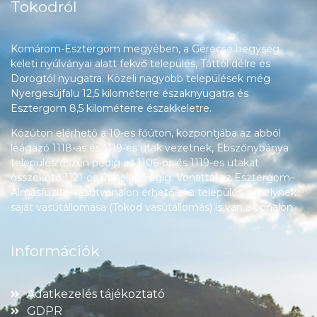
Tokodról
Komárom-Esztergom megyében, a Gerecse hegység
keleti nyúlványai alatt fekvő település, Táttól délre és
Dorogtól nyugatra. Közeli nagyobb települések még
Nyergesújfalu 12,5 kilométerre északnyugatra és
Esztergom 8,5 kilométerre északkeletre.
Közúton elérhető a 10-es főúton, központjába az abból
leágazó 1118-as és 1119-es utak vezetnek, Ebszőnybánya
településrészén pedig az 1106-os és 1119-es utakat
összekötő 1121-es út halad végig. Vonattal az Esztergom–
Almásfüzitő-vasútvonalon érhető el a település, amelynek
saját vasútállomása (Tokod vasútállomás) is van a vonalon.
Információk
Adatkezelés tájékoztató
GDPR