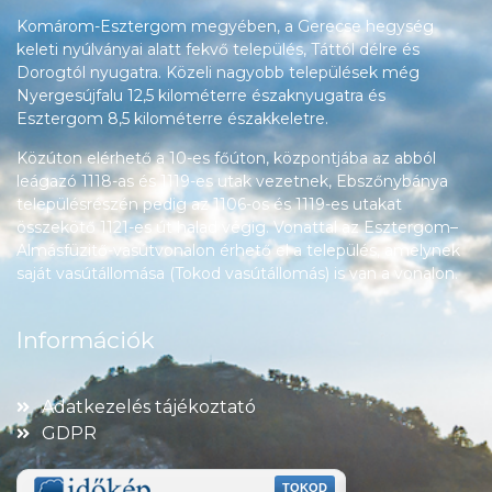
Komárom-Esztergom megyében, a Gerecse hegység
keleti nyúlványai alatt fekvő település, Táttól délre és
Dorogtól nyugatra. Közeli nagyobb települések még
Nyergesújfalu 12,5 kilométerre északnyugatra és
Esztergom 8,5 kilométerre északkeletre.
Közúton elérhető a 10-es főúton, központjába az abból
leágazó 1118-as és 1119-es utak vezetnek, Ebszőnybánya
településrészén pedig az 1106-os és 1119-es utakat
összekötő 1121-es út halad végig. Vonattal az Esztergom–
Almásfüzitő-vasútvonalon érhető el a település, amelynek
saját vasútállomása (Tokod vasútállomás) is van a vonalon.
Információk
Adatkezelés tájékoztató
GDPR