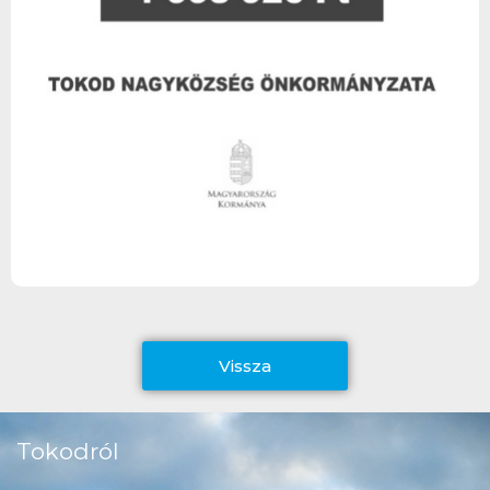
Vissza
Tokodról