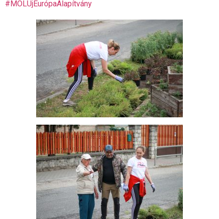
#MOLÚjEurópaAlapítvány