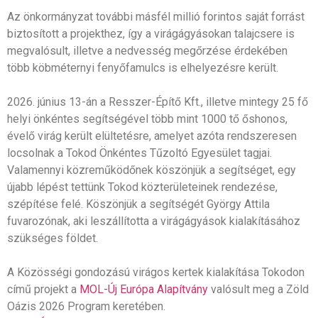
Az önkormányzat további másfél millió forintos saját forrást
biztosított a projekthez, így a virágágyásokan talajcsere is
megvalósult, illetve a nedvesség megőrzése érdekében
több köbméternyi fenyőfamulcs is elhelyezésre került.
2026. június 13-án a Resszer-Építő Kft., illetve mintegy 25 fő
helyi önkéntes segítségével több mint 1000 tő őshonos,
évelő virág került elültetésre, amelyet azóta rendszeresen
locsolnak a Tokod Önkéntes Tűzoltó Egyesület tagjai.
Valamennyi közreműködőnek köszönjük a segítséget, egy
újabb lépést tettünk Tokod közterületeinek rendezése,
szépítése felé. Köszönjük a segítségét György Attila
fuvarozónak, aki leszállította a virágágyások kialakításához
szükséges földet.
A Közösségi gondozású virágos kertek kialakítása Tokodon
című projekt a
MOL-Új Európa Alapítvány
valósult meg a Zöld
Oázis 2026 Program keretében.