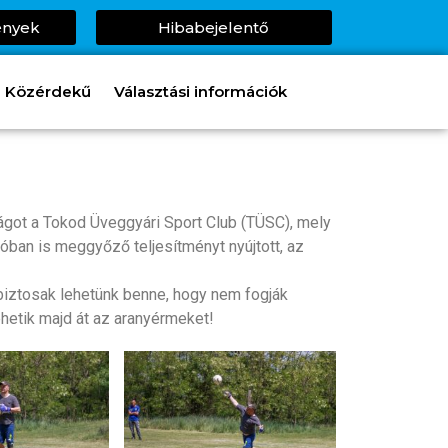
ények
Hibabejelentő
Közérdekű
Választási információk
got a Tokod Üveggyári Sport Club (TÜSC), mely
lóban is meggyőző teljesítményt nyújtott, az
l biztosak lehetünk benne, hogy nem fogják
vehetik majd át az aranyérmeket!