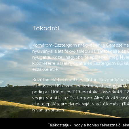
Tokodról
Komárom-Esztergom megyében, a Gerecse heg
nyúlványai alatt fekvő település, Táttól délre és
nyugatra. Közeli nagyobb települések még Nyerg
kilométerre északnyugatra és Esztergom 8,5 ki
északkeletre.
Közúton elérhető a 10-es főúton, központjába a
1118-as és 1119-es utak vezetnek, Ebszőnybánya
pedig az 1106-os és 1119-es utakat összekötő 112
végig. Vonattal az Esztergom–Almásfüzitő-vasú
el a település, amelynek saját vasútállomása (T
is van a vonalon.
Tájékoztatjuk, hogy a honlap felhasználói é