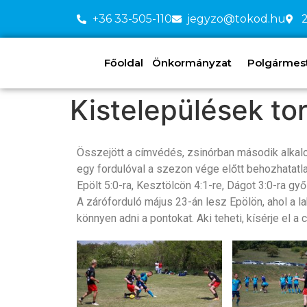
+36 33-505-110
jegyzo@tokod.hu
2
Főoldal
Önkormányzat
Polgármeste
Kistelepülések to
Összejött a címvédés, zsinórban második alkal
egy fordulóval a szezon vége előtt behozhatatla
Epölt 5:0-ra, Kesztölcön 4:1-re, Dágot 3:0-ra gy
A záróforduló május 23-án lesz Epölön, ahol a l
könnyen adni a pontokat. Aki teheti, kísérje el a