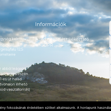
Információk
ység keleti
Adatkezelés tájékoztató
 Dorogtól
GDPR
esújfalu 12,5
lométerre
z abból leágazó
 településrészén
1-es út halad
tvonalon érhető
okod vasútállomás)
lmény fokozásának érdekében sütiket alkalmazunk. A honlapunk használat