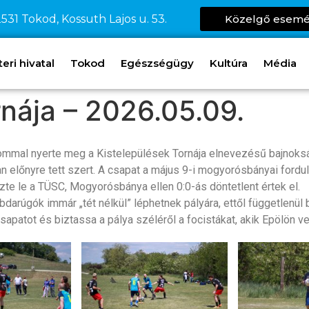
531 Tokod, Kossuth Lajos u. 53.
Közelgő esem
ri hivatal
Tokod
Egészségügy
Kultúra
Média
rnája – 2026.05.09.
ommal nyerte meg a Kistelepülések Tornája elnevezésű bajnoksá
n előnyre tett szert. A csapat a május 9-i mogyorósbányai fordu
őzte le a TÜSC, Mogyorósbánya ellen 0:0-ás döntetlent értek el.
abdarúgók immár „tét nélkül” léphetnek pályára, ettől függetlenü
 csapatot és biztassa a pálya széléről a focistákat, akik Epölön 