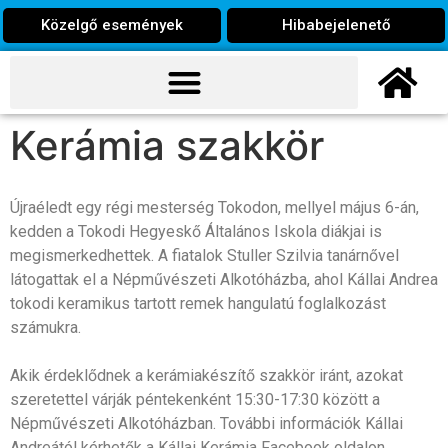
Közelgő események
Hibabejelenető
Kerámia szakkör
Újraéledt egy régi mesterség Tokodon, mellyel május 6-án,
kedden a Tokodi Hegyeskő Általános Iskola diákjai is
megismerkedhettek. A fiatalok Stuller Szilvia tanárnővel
látogattak el a Népművészeti Alkotóházba, ahol Kállai Andrea
tokodi keramikus tartott remek hangulatú foglalkozást
számukra.
Akik érdeklődnek a kerámiakészítő szakkör iránt, azokat
szeretettel várják péntekenként 15:30-17:30 között a
Népművészeti Alkotóházban. További információk Kállai
Andreától kérhetők a Kállai Kerámia Facebook oldalon