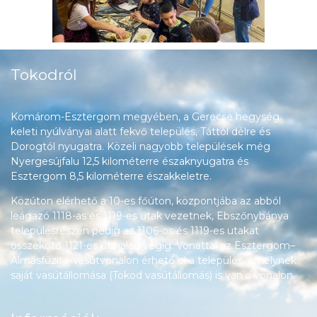
Tokodról
Komárom-Esztergom megyében, a Gerecse hegység
keleti nyúlványai alatt fekvő település, Táttól délre és
Dorogtól nyugatra. Közeli nagyobb települések még
Nyergesújfalu 12,5 kilométerre északnyugatra és
Esztergom 8,5 kilométerre északkeletre.
Közúton elérhető a 10-es főúton, központjába az abból
leágazó 1118-as és 1119-es utak vezetnek, Ebszőnybánya
településrészén pedig az 1106-os és 1119-es utakat
összekötő 1121-es út halad végig. Vonattal az Esztergom–
Almásfüzitő-vasútvonalon érhető el a település, amelynek
saját vasútállomása (Tokod vasútállomás) is van a vonalon.