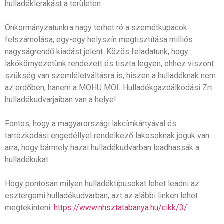
hulladéklerakást a területen.
Önkormányzatunkra nagy terhet ró a szemétkupacok
felszámolása, egy-egy helyszín megtisztítása milliós
nagyságrendű kiadást jelent. Közös feladatunk, hogy
lakókörnyezetünk rendezett és tiszta legyen, ehhez viszont
szükség van szemléletváltásra is, hiszen a hulladéknak nem
az erdőben, hanem a MOHU MOL Hulladékgazdálkodási Zrt.
hulladékudvarjaiban van a helye!
Fontos, hogy a magyarországi lakcímkártyával és
tartózkodási engedéllyel rendelkező lakosoknak joguk van
arra, hogy bármely hazai hulladékudvarban leadhassák a
hulladékukat.
Hogy pontosan milyen hulladéktípusokat lehet leadni az
esztergomi hulladékudvarban, azt az alábbi linken lehet
megtekinteni:
https://www.nhsztatabanya.hu/cikk/3/