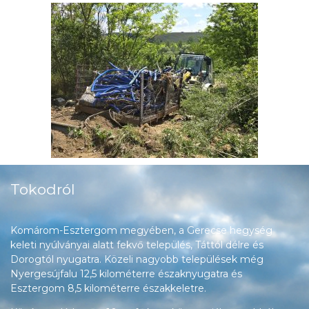
Tokodról
Komárom-Esztergom megyében, a Gerecse hegység
keleti nyúlványai alatt fekvő település, Táttól délre és
Dorogtól nyugatra. Közeli nagyobb települések még
Nyergesújfalu 12,5 kilométerre északnyugatra és
Esztergom 8,5 kilométerre északkeletre.