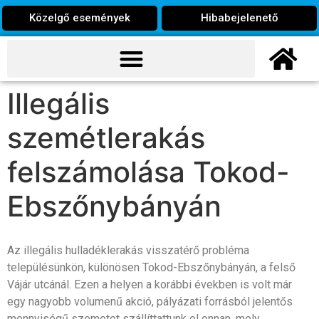
Közelgő események
Hibabejelenető
Illegális
szemétlerakás
felszámolása Tokod-
Ebszőnybányán
Az illegális hulladéklerakás visszatérő probléma
településünkön, különösen Tokod-Ebszőnybányán, a felső
Vájár utcánál. Ezen a helyen a korábbi években is volt már
egy nagyobb volumenű akció, pályázati forrásból jelentős
mennyiségű szemetet szállíttattunk el onnan, mely