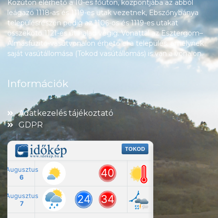
Közúton elérhető a 10-es főúton, központjába az abból
leágazó 1118-as és 1119-es utak vezetnek, Ebszőnybánya
településrészén pedig az 1106-os és 1119-es utakat
összekötő 1121-es út halad végig. Vonattal az Esztergom–
Almásfüzitő-vasútvonalon érhető el a település, amelynek
saját vasútállomása (Tokod vasútállomás) is van a vonalon.
Információk
Adatkezelés tájékoztató
GDPR