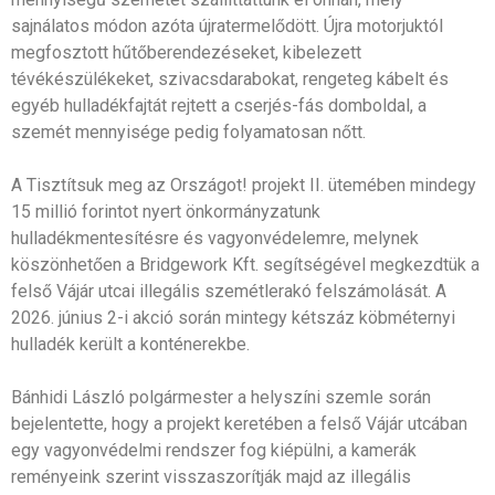
sajnálatos módon azóta újratermelődött. Újra motorjuktól
megfosztott hűtőberendezéseket, kibelezett
tévékészülékeket, szivacsdarabokat, rengeteg kábelt és
egyéb hulladékfajtát rejtett a cserjés-fás domboldal, a
szemét mennyisége pedig folyamatosan nőtt.
A Tisztítsuk meg az Országot! projekt II. ütemében mindegy
15 millió forintot nyert önkormányzatunk
hulladékmentesítésre és vagyonvédelemre, melynek
köszönhetően a Bridgework Kft. segítségével megkezdtük a
felső Vájár utcai illegális szemétlerakó felszámolását. A
2026. június 2-i akció során mintegy kétszáz köbméternyi
hulladék került a konténerekbe.
Bánhidi László polgármester a helyszíni szemle során
bejelentette, hogy a projekt keretében a felső Vájár utcában
egy vagyonvédelmi rendszer fog kiépülni, a kamerák
reményeink szerint visszaszorítják majd az illegális