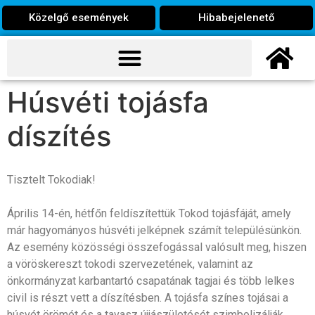
Közelgő események
Hibabejelenető
Húsvéti tojásfa
díszítés
Tisztelt Tokodiak!
Április 14-én, hétfőn feldíszítettük Tokod tojásfáját, amely
már hagyományos húsvéti jelképnek számít településünkön.
Az esemény közösségi összefogással valósult meg, hiszen
a vöröskereszt tokodi szervezetének, valamint az
önkormányzat karbantartó csapatának tagjai és több lelkes
civil is részt vett a díszítésben. A tojásfa színes tojásai a
húsvét örömét és a tavasz újjászületését szimbolizálják.