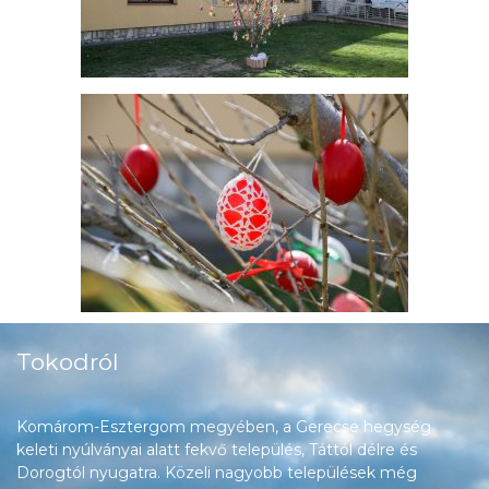
Tokodról
Komárom-Esztergom megyében, a Gerecse hegység
keleti nyúlványai alatt fekvő település, Táttól délre és
Dorogtól nyugatra. Közeli nagyobb települések még