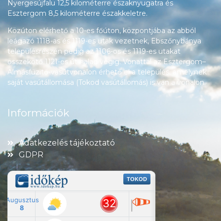
Nyergesújfalu 12,5 kilométerre északnyugatra és
Esztergom 8,5 kilométerre északkeletre.
Közúton elérhető a 10-es főúton, központjába az abból
leágazó 1118-as és 1119-es utak vezetnek, Ebszőnybánya
településrészén pedig az 1106-os és 1119-es utakat
összekötő 1121-es út halad végig. Vonattal az Esztergom–
Almásfüzitő-vasútvonalon érhető el a település, amelynek
saját vasútállomása (Tokod vasútállomás) is van a vonalon.
Információk
Adatkezelés tájékoztató
GDPR