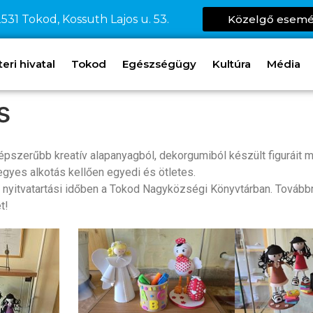
531 Tokod, Kossuth Lajos u. 53.
Közelgő esem
ri hivatal
Tokod
Egészségügy
Kultúra
Média
s
szerűbb kreatív alapanyagból, dekorgumiból készült figuráit m
 egyes alkotás kellően egyedi és ötletes.
i nyitvatartási időben a Tokod Nagyközségi Könyvtárban. Továbbra 
t!