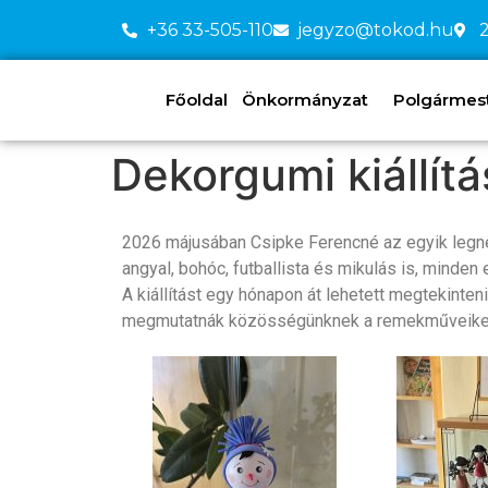
+36 33-505-110
jegyzo@tokod.hu
2
Főoldal
Önkormányzat
Polgármeste
Dekorgumi kiállítá
2026 májusában Csipke Ferencné az egyik legnép
angyal, bohóc, futballista és mikulás is, minden
A kiállítást egy hónapon át lehetett megtekinten
megmutatnák közösségünknek a remekműveike