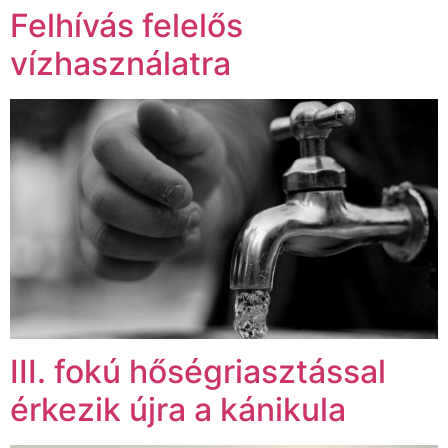
Felhívás felelős
vízhasználatra
III. fokú hőségriasztással
érkezik újra a kánikula