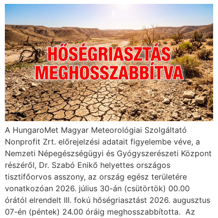
A HungaroMet Magyar Meteorológiai Szolgáltató
Nonprofit Zrt. előrejelzési adatait figyelembe véve, a
Nemzeti Népegészségügyi és Gyógyszerészeti Központ
részéről, Dr. Szabó Enikő helyettes országos
tisztifőorvos asszony, az ország egész területére
vonatkozóan 2026. július 30-án (csütörtök) 00.00
órától elrendelt III. fokú hőségriasztást 2026. augusztus
07-én (péntek) 24.00 óráig meghosszabbította. Az