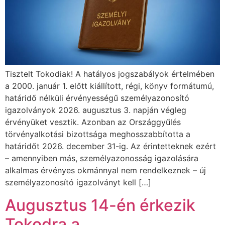
Tisztelt Tokodiak! A hatályos jogszabályok értelmében
a 2000. január 1. előtt kiállított, régi, könyv formátumú,
határidő nélküli érvényességű személyazonosító
igazolványok 2026. augusztus 3. napján végleg
érvényüket vesztik. Azonban az Országgyűlés
törvényalkotási bizottsága meghosszabbította a
határidőt 2026. december 31-ig. Az érintetteknek ezért
– amennyiben más, személyazonosság igazolására
alkalmas érvényes okmánnyal nem rendelkeznek – új
személyazonosító igazolványt kell […]
Augusztus 14-én érkezik
Tokodra a