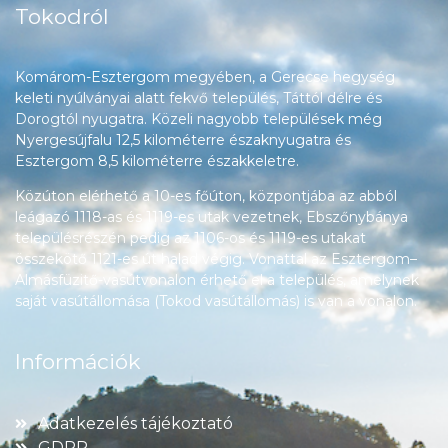
Tokodról
Komárom-Esztergom megyében, a Gerecse hegység
keleti nyúlványai alatt fekvő település, Táttól délre és
Dorogtól nyugatra. Közeli nagyobb települések még
Nyergesújfalu 12,5 kilométerre északnyugatra és
Esztergom 8,5 kilométerre északkeletre.
Közúton elérhető a 10-es főúton, központjába az abból
leágazó 1118-as és 1119-es utak vezetnek, Ebszőnybánya
településrészén pedig az 1106-os és 1119-es utakat
összekötő 1121-es út halad végig. Vonattal az Esztergom–
Almásfüzitő-vasútvonalon érhető el a település, amelynek
saját vasútállomása (Tokod vasútállomás) is van a vonalon.
Információk
Adatkezelés tájékoztató
GDPR