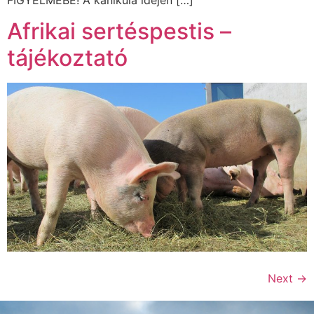
FIGYELMÉBE! A kánikula idején […]
Afrikai sertéspestis –
tájékoztató
Next
→