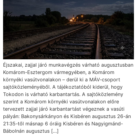
Éjszakai, zajjal járó munkavégzés várható augusztusban
Komárom-Esztergom vármegyében, a Komárom
környéki vasútvonalakon – derül ki a MÁV-csoport
sajtóközleményéből. A tájékoztatóból kiderül, hogy
Tokodon is várható karbantartás. A sajtóközlemény
szerint a Komárom környéki vasútvonalakon előre
tervezett zajjal járó karbantartást végeznek a vasúti
pályán: Bakonysárkányon és Kisbéren augusztus 26-án
21:35-től másnap 6 óráig Kisbéren és Nagyigmánd-
Bábolnán augusztus […]