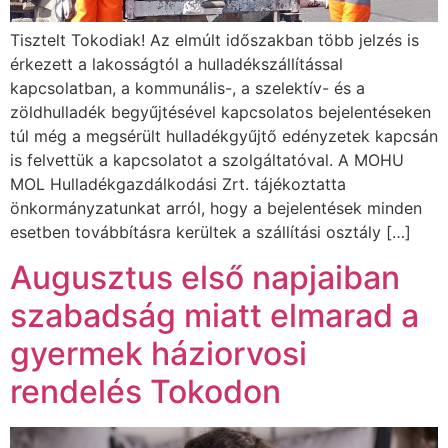
Tisztelt Tokodiak! Az elmúlt időszakban több jelzés is
érkezett a lakosságtól a hulladékszállítással
kapcsolatban, a kommunális-, a szelektív- és a
zöldhulladék begyűjtésével kapcsolatos bejelentéseken
túl még a megsérült hulladékgyűjtő edényzetek kapcsán
is felvettük a kapcsolatot a szolgáltatóval. A MOHU
MOL Hulladékgazdálkodási Zrt. tájékoztatta
önkormányzatunkat arról, hogy a bejelentések minden
esetben továbbításra kerültek a szállítási osztály […]
Augusztus első napjaiban
szabadság miatt elmarad a
gyermek háziorvosi
rendelés Tokodon