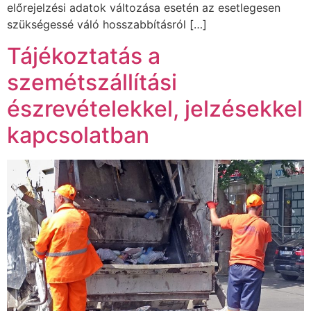
előrejelzési adatok változása esetén az esetlegesen
szükségessé váló hosszabbításról […]
Tájékoztatás a
szemétszállítási
észrevételekkel, jelzésekkel
kapcsolatban