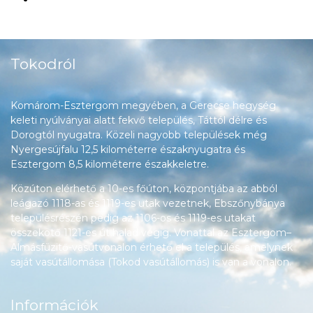
Tokodról
Komárom-Esztergom megyében, a Gerecse hegység
keleti nyúlványai alatt fekvő település, Táttól délre és
Dorogtól nyugatra. Közeli nagyobb települések még
Nyergesújfalu 12,5 kilométerre északnyugatra és
Esztergom 8,5 kilométerre északkeletre.
Közúton elérhető a 10-es főúton, központjába az abból
leágazó 1118-as és 1119-es utak vezetnek, Ebszőnybánya
településrészén pedig az 1106-os és 1119-es utakat
összekötő 1121-es út halad végig. Vonattal az Esztergom–
Almásfüzitő-vasútvonalon érhető el a település, amelynek
saját vasútállomása (Tokod vasútállomás) is van a vonalon.
Információk