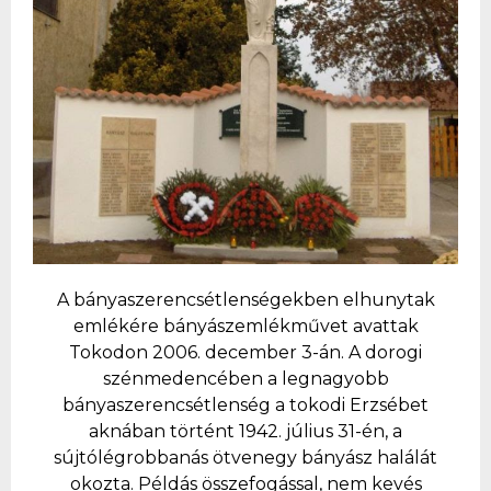
A bányaszerencsétlenségekben elhunytak
emlékére bányászemlékművet avattak
Tokodon 2006. december 3-án. A dorogi
szénmedencében a legnagyobb
bányaszerencsétlenség a tokodi Erzsébet
aknában történt 1942. július 31-én, a
sújtólégrobbanás ötvenegy bányász halálát
okozta. Példás összefogással, nem kevés