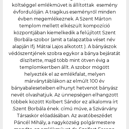
költséggel emlékművet is állítottak esemény
évfordulóján. A tragikus eseményről minden
évben megemlékeznek. A Szent Márton
templom mellett elkészült kompozíció
központjában kiemelkedik a felújított Szent
Borbála-szobor (amit a talapzatba véset név
alapján Ifj. Mátrai Lajos alkotott ). A bányászok
védőszentjének szobra egykor a bánya bejáratát
díszítette, majd több mint ötven évig a
templomkertben állt. A szobor mögött
helyezték el az emlékfalat, melyen
márványtáblákon az elmúlt 100 év
bányabaleseteiben elhunyt hetvenöt bányász
nevét olvashatjuk. Az ünnepségen elhangzott
többek között Kolbert Sándor ez alkalomra írt
.Szent Borbála ének. című műve, a Szivárvány
Társaskör előadásában. Az avatóbeszédet
Páncél Mihály, a nagyközség polgármestere