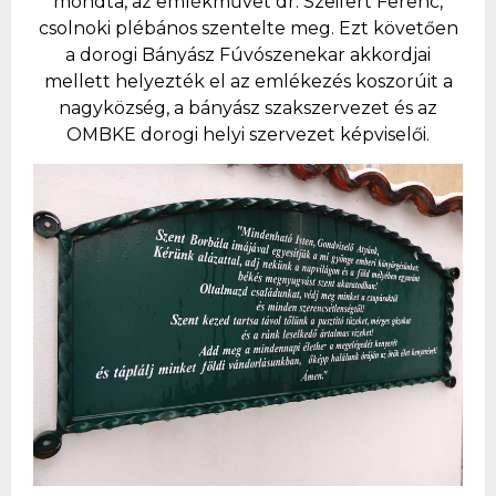
mondta, az emlékművet dr. Szeifert Ferenc,
csolnoki plébános szentelte meg. Ezt követően
a dorogi Bányász Fúvószenekar akkordjai
mellett helyezték el az emlékezés koszorúit a
nagyközség, a bányász szakszervezet és az
OMBKE dorogi helyi szervezet képviselői.