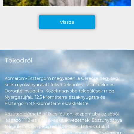
Vissza
Tokodról
Komárom-Esztergom megyében, a Gerecse hegység
keleti nyúlványai alatt fekvő település, Táttól délre és
Dorogtól nyugatra. Közeli nagyobb települések még
Nyergesújfalu 12,5 kilométerre északnyugatra és
Esztergom 8,5 kilométerre északkeletre.
Közúton elérhető a 10-es főúton, központjába az abból
leágazó 1118-as és 1119-es utak vezetnek, Ebszőnybánya
településrészén pedig az 1106-os és 1119-es utakat
összekötő 1121-es út halad végig. Vonattal az Esztergom–