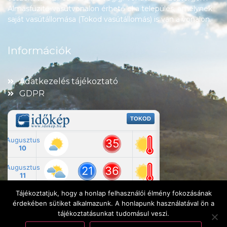
Almásfüzitő-vasútvonalon érhető el a település, amelynek
saját vasútállomása (Tokod vasútállomás) is van a vonalon.
Információk
Adatkezelés tájékoztató
GDPR
Tájékoztatjuk, hogy a honlap felhasználói élmény fokozásának
érdekében sütiket alkalmazunk. A honlapunk használatával ön a
tájékoztatásunkat tudomásul veszi.