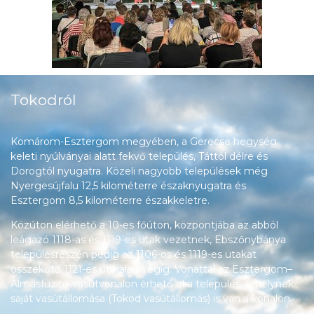
Tokodról
Komárom-Esztergom megyében, a Gerecse hegység
keleti nyúlványai alatt fekvő település, Táttól délre és
Dorogtól nyugatra. Közeli nagyobb települések még
Nyergesújfalu 12,5 kilométerre északnyugatra és
Esztergom 8,5 kilométerre északkeletre.
Közúton elérhető a 10-es főúton, központjába az abból
leágazó 1118-as és 1119-es utak vezetnek, Ebszőnybánya
településrészén pedig az 1106-os és 1119-es utakat
összekötő 1121-es út halad végig. Vonattal az Esztergom–
Almásfüzitő-vasútvonalon érhető el a település, amelynek
saját vasútállomása (Tokod vasútállomás) is van a vonalon.