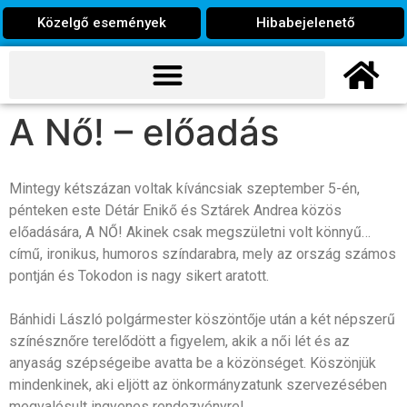
Közelgő események
Hibabejelenető
A Nő! – előadás
Mintegy kétszázan voltak kíváncsiak szeptember 5-én,
pénteken este Détár Enikő és Sztárek Andrea közös
előadására, A NŐ! Akinek csak megszületni volt könnyű…
című, ironikus, humoros színdarabra, mely az ország számos
pontján és Tokodon is nagy sikert aratott.
Bánhidi László polgármester köszöntője után a két népszerű
színésznőre terelődött a figyelem, akik a női lét és az
anyaság szépségeibe avatta be a közönséget. Köszönjük
mindenkinek, aki eljött az önkormányzatunk szervezésében
megvalósult ingyenes rendezvényre!