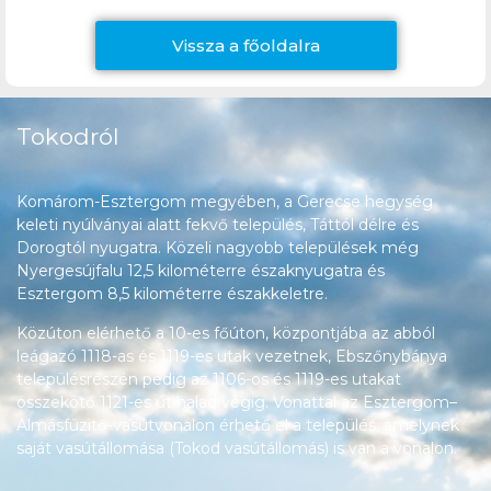
Vissza a főoldalra
Tokodról
Komárom-Esztergom megyében, a Gerecse hegység
keleti nyúlványai alatt fekvő település, Táttól délre és
Dorogtól nyugatra. Közeli nagyobb települések még
Nyergesújfalu 12,5 kilométerre északnyugatra és
Esztergom 8,5 kilométerre északkeletre.
Közúton elérhető a 10-es főúton, központjába az abból
leágazó 1118-as és 1119-es utak vezetnek, Ebszőnybánya
településrészén pedig az 1106-os és 1119-es utakat
összekötő 1121-es út halad végig. Vonattal az Esztergom–
Almásfüzitő-vasútvonalon érhető el a település, amelynek
saját vasútállomása (Tokod vasútállomás) is van a vonalon.