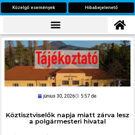
Közelgő események
Hibabejelenető
június 30, 2026
5:57 de.
Köztisztviselők napja miatt zárva lesz
a polgármesteri hivatal