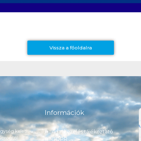
Vissza a főoldalra
Információk
ység keleti
Adatkezelés tájékoztató
 Dorogtól
GDPR