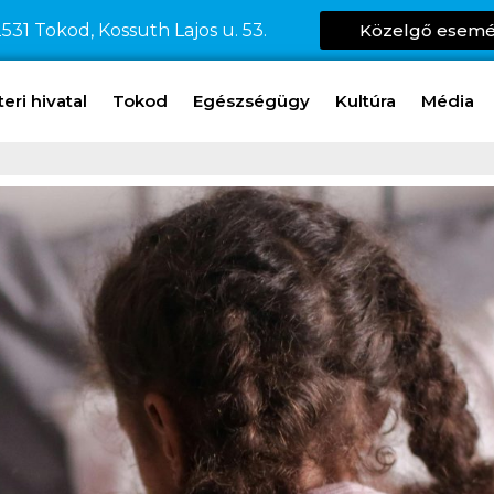
531 Tokod, Kossuth Lajos u. 53.
Közelgő esem
ri hivatal
Tokod
Egészségügy
Kultúra
Média