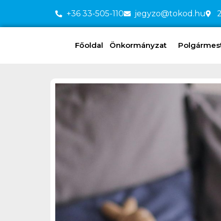
+36 33-505-110
jegyzo@tokod.hu
2
Főoldal
Önkormányzat
Polgármeste