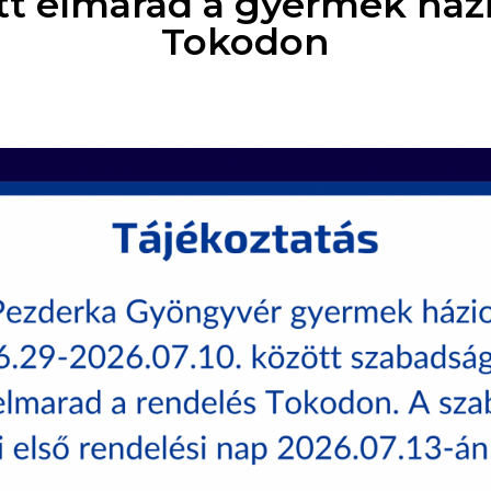
t elmarad a gyermek házi
Tokodon