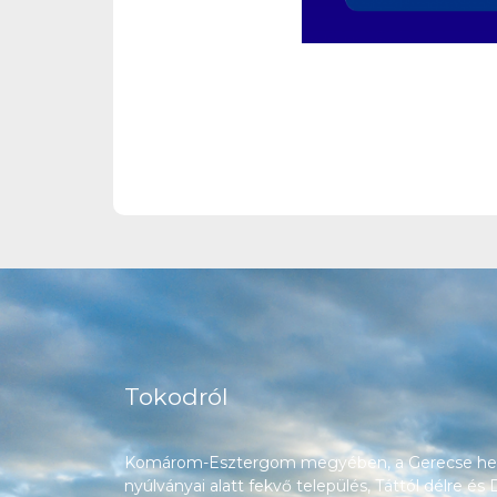
Tokodról
Komárom-Esztergom megyében, a Gerecse heg
nyúlványai alatt fekvő település, Táttól délre és