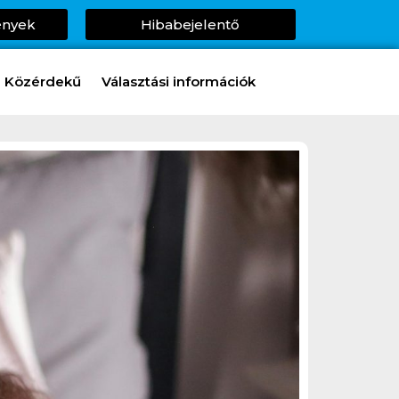
ények
Hibabejelentő
Közérdekű
Választási információk