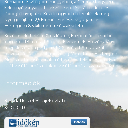
Komárom-Esztergom megyében, a Gerecse hegység
keleti nyúlványai alatt fekvő település, Táttól délre és
Dorogtól nyugatra. Közeli nagyobb települések még
Nyergesújfalu 12,5 kilométerre északnyugatra és
Esztergom 8,5 kilométerre északkeletre.
Közúton elérhető a 10-es főúton, központjába az abból
leágazó 1118-as és 1119-es utak vezetnek, Ebszőnybánya
településrészén pedig az 1106-os és 1119-es utakat
összekötő 1121-es út halad végig. Vonattal az Esztergom–
Almásfüzitő-vasútvonalon érhető el a település, amelynek
saját vasútállomása (Tokod vasútállomás) is van a vonalon.
Információk
Adatkezelés tájékoztató
GDPR