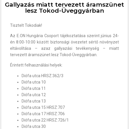
Gallyazás miatt tervezett áramszünet
lesz Tokod-Üveggyárban
Tisztelt Tokodiak!
Az E.ON Hungária Csoport tájékoztatása szerint június 24-
én 8:00-10:00 között biztonsági övezetet sértő növényzet
eltávolítása – azaz gallyazási tevékenység – miatt
tervezett áramszünet lesz Tokod-Üveggyárban.
Érintett felhasználási helyek:
Diófa utca HRSZ:362/3
Diófa utca 10
Diófa utca 11
Diófa utca 12
Diófa utca 13
Diófa utca 15 HRSZ:707
Diófa utca 17 HRSZ:706
Diófa utca 22 HRSZ:726/1
Diófa utca 30