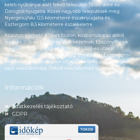
keleti nyúlványai alatt fekvő település, Táttól délre és
Dorogtól nyugatra. Közeli nagyobb települések még
Nyergesújfalu 12,5 kilométerre északnyugatra és
Esztergom 8,5 kilométerre északkeletre.
Közúton elérhető a 10-es főúton, központjába az abból
leágazó 1118-as és 1119-es utak vezetnek, Ebszőnybánya
településrészén pedig az 1106-os és 1119-es utakat
összekötő 1121-es út halad végig. Vonattal az Esztergom–
Almásfüzitő-vasútvonalon érhető el a település, amelynek
saját vasútállomása (Tokod vasútállomás) is van a vonalon.
Információk
Adatkezelés tájékoztató
GDPR