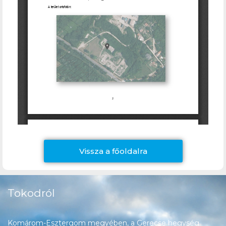
Vissza a főoldalra
Tokodról
Komárom-Esztergom megyében, a Gerecse hegység