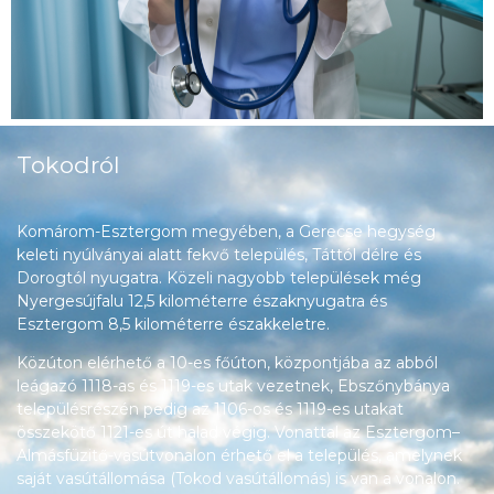
Tokodról
Komárom-Esztergom megyében, a Gerecse hegység
keleti nyúlványai alatt fekvő település, Táttól délre és
Dorogtól nyugatra. Közeli nagyobb települések még
Nyergesújfalu 12,5 kilométerre északnyugatra és
Esztergom 8,5 kilométerre északkeletre.
Közúton elérhető a 10-es főúton, központjába az abból
leágazó 1118-as és 1119-es utak vezetnek, Ebszőnybánya
településrészén pedig az 1106-os és 1119-es utakat
összekötő 1121-es út halad végig. Vonattal az Esztergom–
Almásfüzitő-vasútvonalon érhető el a település, amelynek
saját vasútállomása (Tokod vasútállomás) is van a vonalon.