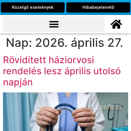
Közelgő események
Hibabejelenető
Nap:
2026. április 27.
Rövidített háziorvosi
rendelés lesz április utolsó
napján