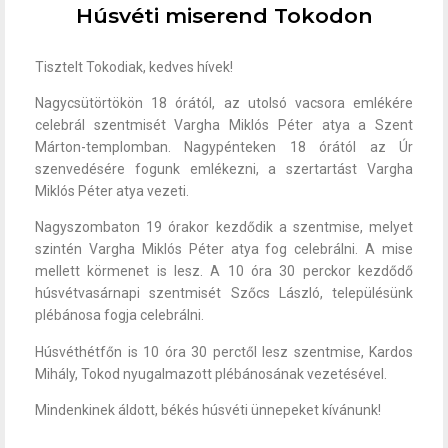
Húsvéti miserend Tokodon
Tisztelt Tokodiak, kedves hívek!
Nagycsütörtökön 18 órától, az utolsó vacsora emlékére
celebrál szentmisét Vargha Miklós Péter atya a Szent
Márton-templomban. Nagypénteken 18 órától az Úr
szenvedésére fogunk emlékezni, a szertartást Vargha
Miklós Péter atya vezeti.
Nagyszombaton 19 órakor kezdődik a szentmise, melyet
szintén Vargha Miklós Péter atya fog celebrálni. A mise
mellett körmenet is lesz. A 10 óra 30 perckor kezdődő
húsvétvasárnapi szentmisét Szőcs László, településünk
plébánosa fogja celebrálni.
Húsvéthétfőn is 10 óra 30 perctől lesz szentmise, Kardos
Mihály, Tokod nyugalmazott plébánosának vezetésével.
Mindenkinek áldott, békés húsvéti ünnepeket kívánunk!