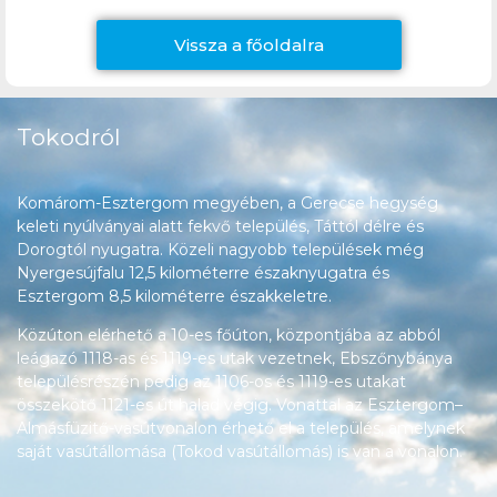
Vissza a főoldalra
Tokodról
Komárom-Esztergom megyében, a Gerecse hegység
keleti nyúlványai alatt fekvő település, Táttól délre és
Dorogtól nyugatra. Közeli nagyobb települések még
Nyergesújfalu 12,5 kilométerre északnyugatra és
Esztergom 8,5 kilométerre északkeletre.
Közúton elérhető a 10-es főúton, központjába az abból
leágazó 1118-as és 1119-es utak vezetnek, Ebszőnybánya
településrészén pedig az 1106-os és 1119-es utakat
összekötő 1121-es út halad végig. Vonattal az Esztergom–
Almásfüzitő-vasútvonalon érhető el a település, amelynek
saját vasútállomása (Tokod vasútállomás) is van a vonalon.