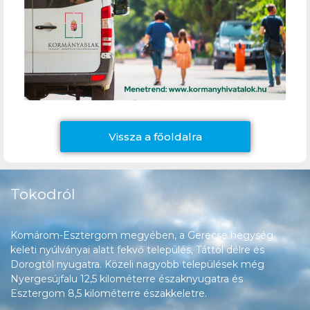
Vissza a főoldalra
Tokodról
Komárom-Esztergom megyében, a Gerecse hegység
keleti nyúlványai alatt fekvő település, Táttól délre és
Dorogtól nyugatra. Közeli nagyobb települések még
Nyergesújfalu 12,5 kilométerre északnyugatra és
Esztergom 8,5 kilométerre északkeletre.