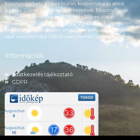
Közúton elérhető a 10-es főúton, központjába az abból
leágazó 1118-as és 1119-es utak vezetnek, Ebszőnybánya
településrészén pedig az 1106-os és 1119-es utakat
összekötő 1121-es út halad végig. Vonattal az Esztergom–
Almásfüzitő-vasútvonalon érhető el a település, amelynek
saját vasútállomása (Tokod vasútállomás) is van a vonalon.
Információk
Adatkezelés tájékoztató
GDPR