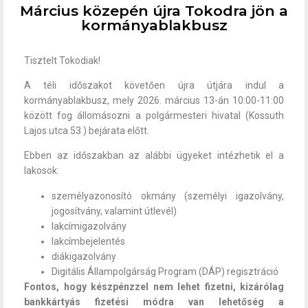
Március közepén újra Tokodra jön a
kormányablakbusz
Tisztelt Tokodiak!
A téli időszakot követően újra útjára indul a
kormányablakbusz, mely 2026. március 13-án 10:00-11:00
között fog állomásozni a polgármesteri hivatal (Kossuth
Lajos utca 53.) bejárata előtt.
Ebben az időszakban az alábbi ügyeket intézhetik el a
lakosok:
személyazonosító okmány (személyi igazolvány,
jogosítvány, valamint útlevél)
lakcímigazolvány
lakcímbejelentés
diákigazolvány
Digitális Állampolgárság Program (DÁP) regisztráció
Fontos, hogy készpénzzel nem lehet fizetni, kizárólag
bankkártyás fizetési módra van lehetőség a