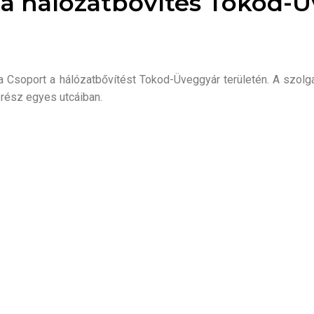
k a hálózatbővítés Tokod-
a Csoport a hálózatbővítést Tokod-Üveggyár területén. A szolgá
srész egyes utcáiban.