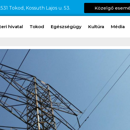
531 Tokod, Kossuth Lajos u. 53.
Közelgő esem
ri hivatal
Tokod
Egészségügy
Kultúra
Média