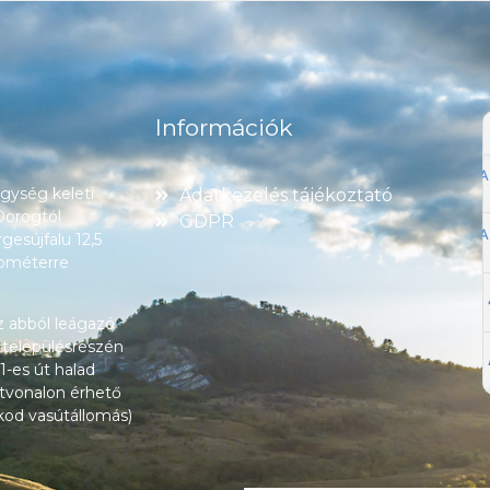
Információk
ység keleti
Adatkezelés tájékoztató
 Dorogtól
GDPR
esújfalu 12,5
lométerre
z abból leágazó
 településrészén
1-es út halad
tvonalon érhető
okod vasútállomás)