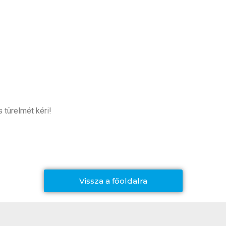
 türelmét kéri!
Vissza a főoldalra