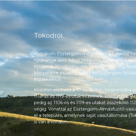
Tokodról
Komárom-Esztergom megyében, a Gerecse heg
nyúlványai alatt fekvő település, Táttól délre és
nyugatra. Közeli nagyobb települések még Nyerg
kilométerre északnyugatra és Esztergom 8,5 ki
északkeletre.
Közúton elérhető a 10-es főúton, központjába a
1118-as és 1119-es utak vezetnek, Ebszőnybánya
pedig az 1106-os és 1119-es utakat összekötő 112
végig. Vonattal az Esztergom–Almásfüzitő-vasú
el a település, amelynek saját vasútállomása (T
is van a vonalon.