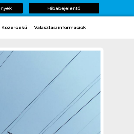
ények
Hibabejelentő
Közérdekű
Választási információk