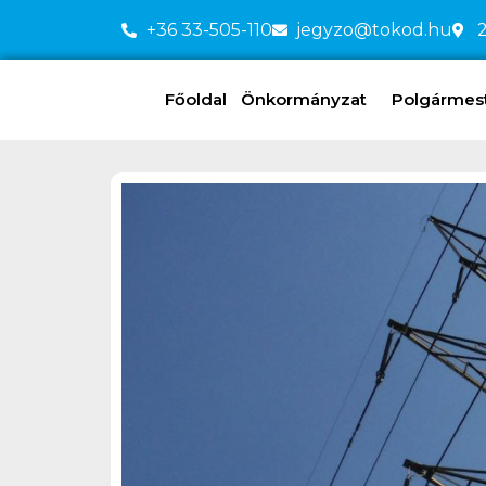
+36 33-505-110
jegyzo@tokod.hu
2
Főoldal
Önkormányzat
Polgármeste