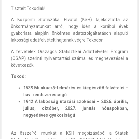
Tisztelt Tokodiak!
A Központi Statisztikai Hivatal (KSH) tájékoztatta az
önkormányzatunkat arról, hogy idén a korábbi évek
gyakorlata alapján önkéntes adatszolgáltatáson alapuló
lakossági adatfelvételt hajtanak végre Tokodon.
A felvételek Országos Statisztikai Adatfelvételi Program
(OSAP) szerinti nyilvántartási számai és megnevezései a
következők:
Tokod:
1539 Munkaerő-felmérés és kiegészítő felvételei –
havi rendszerességű
1942 A lakosság utazási szokásai – 2026. április,
július, október, 2027. január hónapokban,
negyedéves gyakoriságú
Az összeírói munkát a KSH megbízásából a Statek