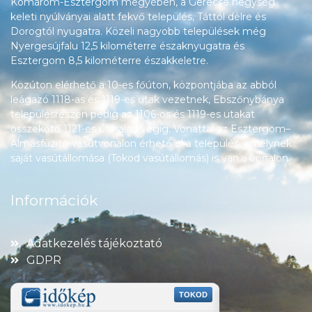
Komárom-Esztergom megyében, a Gerecse hegység
keleti nyúlványai alatt fekvő település, Táttól délre és
Dorogtól nyugatra. Közeli nagyobb települések még
Nyergesújfalu 12,5 kilométerre északnyugatra és
Esztergom 8,5 kilométerre északkeletre.
Közúton elérhető a 10-es főúton, központjába az abból
leágazó 1118-as és 1119-es utak vezetnek, Ebszőnybánya
településrészén pedig az 1106-os és 1119-es utakat
összekötő 1121-es út halad végig. Vonattal az Esztergom–
Almásfüzitő-vasútvonalon érhető el a település, amelynek
saját vasútállomása (Tokod vasútállomás) is van a vonalon.
Információk
Adatkezelés tájékoztató
GDPR