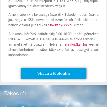
Statisztikai Elemző Központ Kft. (STATEK Kft.) fényképes
igazolvánnyal ellátott kérdezői végzik.
Amennyiben – a lakosság részéről – Tokodon tudomásukra
jut, hogy a KSH nevében visszaélés történik, akkor azt
haladéktalanul jelezni kell a
lakinfo@ksh.hu
címen.
A lakosok hétfőtől csütörtökig 8:00-16:00 között, pénteken
8:00-14:00 között a +36 80 200-766-os telefonszámon (3-
as melléket tárcsázva), illetve a
lakinfo@ksh.hu
e-mail
címen kérhetnek további tájékoztatást az adatgyűjtéssel
kapcsolatban!
Vissza a főoldalra
Tokodról