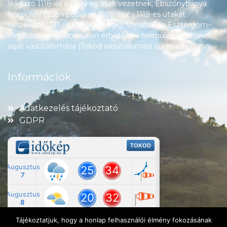
leágazó 1118-as és 1119-es utak vezetnek, Ebszőnybánya
településrészén pedig az 1106-os és 1119-es utakat
összekötő 1121-es út halad végig. Vonattal az Esztergom–
Almásfüzitő-vasútvonalon érhető el a település, amelynek
saját vasútállomása (Tokod vasútállomás) is van a vonalon.
Információk
Adatkezelés tájékoztató
GDPR
Tájékoztatjuk, hogy a honlap felhasználói élmény fokozásának