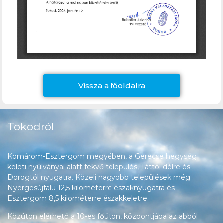
Vissza a főoldalra
Tokodról
Komárom-Esztergom megyében, a Gerecse hegység
keleti nyúlványai alatt fekvő település, Táttól délre és
Dorogtól nyugatra. Közeli nagyobb települések még
Nyergesújfalu 12,5 kilométerre északnyugatra és
Esztergom 8,5 kilométerre északkeletre.
Közúton elérhető a 10-es főúton, központjába az abból